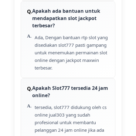
Apakah ada bantuan untuk
mendapatkan slot jackpot
terbesar?
Ada, Dengan bantuan rtp slot yang
disediakan slot777 pasti gampang
untuk menemukan permainan slot
online dengan jackpot maxwin
terbesar.
Apakah Slot777 tersedia 24 jam
online?
tersedia, slot777 didukung oleh cs
online jual303 yang sudah
profesional untuk membantu
pelanggan 24 jam online jika ada