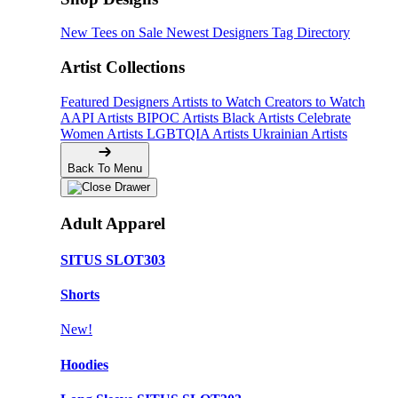
New Tees on Sale
Newest Designers
Tag Directory
Artist Collections
Featured Designers
Artists to Watch
Creators to Watch
AAPI Artists
BIPOC Artists
Black Artists
Celebrate
Women Artists
LGBTQIA Artists
Ukrainian Artists
Back To Menu
Adult Apparel
SITUS SLOT303
Shorts
New!
Hoodies