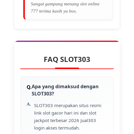
Sangat gampang menang slot online
777 terima kasih ya bos.
FAQ SLOT303
Apa yang dimaksud dengan
SLOT303?
SLOT303 merupakan situs resmi
link slot gacor hari ini dan slot
jackpot terbesar 2026 Jual303
login akses termudah.