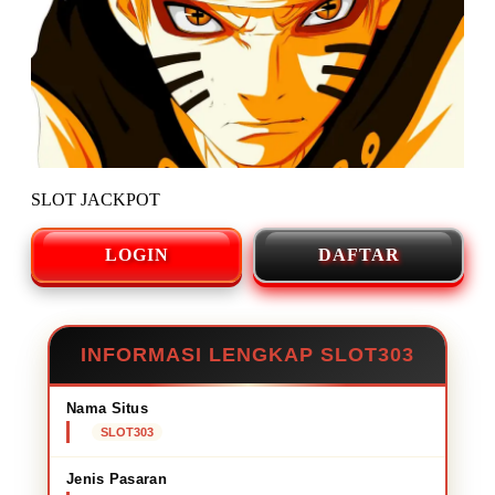
SLOT JACKPOT
LOGIN
DAFTAR
INFORMASI LENGKAP SLOT303
Nama Situs
SLOT303
Jenis Pasaran