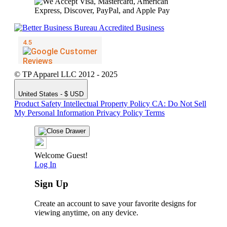
© TP Apparel LLC 2012 - 2025
United States - $ USD
Product Safety
Intellectual Property Policy
CA: Do Not Sell
My Personal Information
Privacy Policy
Terms
Welcome Guest!
Log In
Sign Up
Create an account to save your favorite designs for
viewing anytime, on any device.