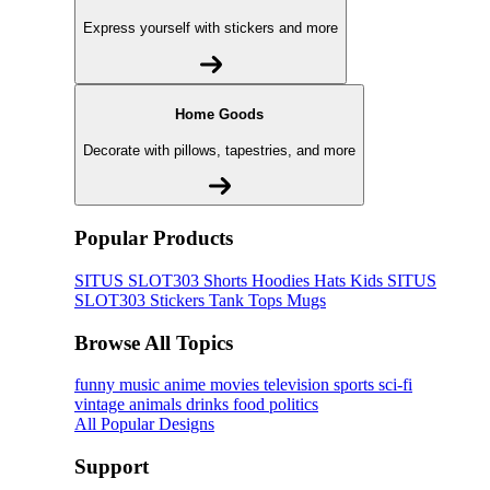
Express yourself with stickers and more
Home Goods
Decorate with pillows, tapestries, and more
Popular Products
SITUS SLOT303
Shorts
Hoodies
Hats
Kids SITUS
SLOT303
Stickers
Tank Tops
Mugs
Browse All Topics
funny
music
anime
movies
television
sports
sci-fi
vintage
animals
drinks
food
politics
All Popular Designs
Support