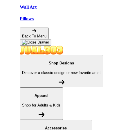
Wall Art
Pillows
Back To Menu
Shop Designs
Discover a classic design or new favorite artist
Apparel
Shop for Adults & Kids
Accessories