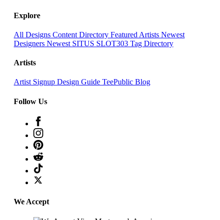
Explore
All Designs
Content Directory
Featured Artists
Newest
Designers
Newest SITUS SLOT303
Tag Directory
Artists
Artist Signup
Design Guide
TeePublic Blog
Follow Us
We Accept