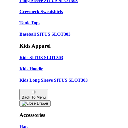
Long Sleeve SITUS SLOT303
Crewneck Sweatshirts
Tank Tops
Baseball SITUS SLOT303
Kids Apparel
Kids SITUS SLOT303
Kids Hoodie
Kids Long Sleeve SITUS SLOT303
Back To Menu
Accessories
Hats