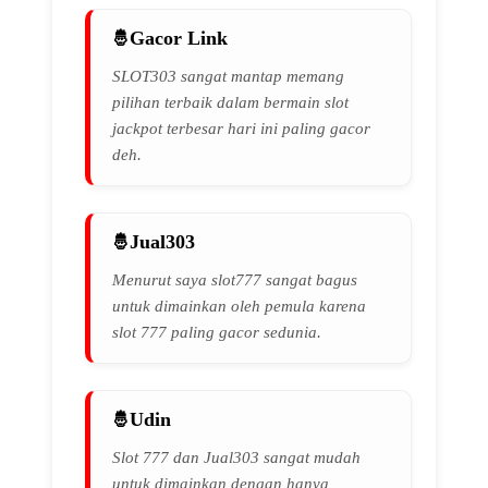
Gacor Link
SLOT303 sangat mantap memang
pilihan terbaik dalam bermain slot
jackpot terbesar hari ini paling gacor
deh.
Jual303
Menurut saya slot777 sangat bagus
untuk dimainkan oleh pemula karena
slot 777 paling gacor sedunia.
Udin
Slot 777 dan Jual303 sangat mudah
untuk dimainkan dengan hanya