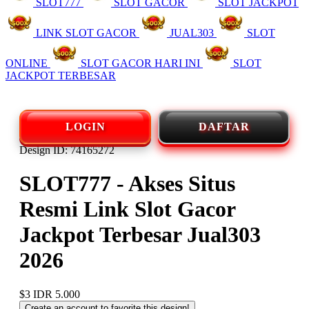
SLOT777
SLOT GACOR
SLOT JACKPOT
LINK SLOT GACOR
JUAL303
SLOT
ONLINE
SLOT GACOR HARI INI
SLOT
JACKPOT TERBESAR
LOGIN
DAFTAR
Design ID: 74165272
SLOT777 - Akses Situs
Resmi Link Slot Gacor
Jackpot Terbesar Jual303
2026
$3
IDR 5.000
Create an account to favorite this design!