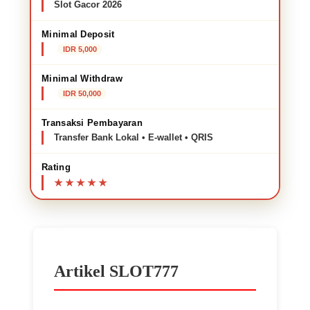
Slot Gacor 2026
Minimal Deposit
IDR 5,000
Minimal Withdraw
IDR 50,000
Transaksi Pembayaran
Transfer Bank Lokal • E-wallet • QRIS
Rating
Artikel SLOT777