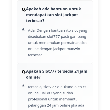
Apakah ada bantuan untuk
mendapatkan slot jackpot
terbesar?
Ada, Dengan bantuan rtp slot yang
disediakan slot777 pasti gampang
untuk menemukan permainan slot
online dengan jackpot maxwin
terbesar.
Apakah Slot777 tersedia 24 jam
online?
tersedia, slot777 didukung oleh cs
online jual303 yang sudah
profesional untuk membantu
pelanggan 24 jam online jika ada