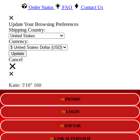
Order Status
FAQ
Contact Us
Update Your Browsing Preferences
Shipping Country:
Currency:
Cancel
Katie:
5'10"
160
PROMO
Select your person:
Male
Female
LOGIN
Height
Short
Med
Tall
DAFTAR
Weight
Slim
Avg
Heavy
LINK ALTERNATIF