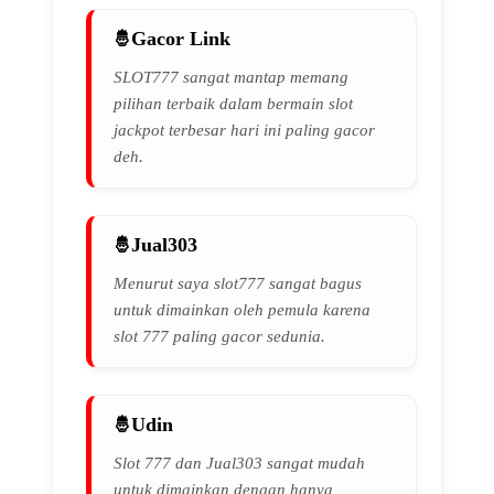
Gacor Link
SLOT777 sangat mantap memang
pilihan terbaik dalam bermain slot
jackpot terbesar hari ini paling gacor
deh.
Jual303
Menurut saya slot777 sangat bagus
untuk dimainkan oleh pemula karena
slot 777 paling gacor sedunia.
Udin
Slot 777 dan Jual303 sangat mudah
untuk dimainkan dengan hanya