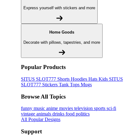
Express yourself with stickers and more
Home Goods
Decorate with pillows, tapestries, and more
Popular Products
SITUS SLOT777
Shorts
Hoodies
Hats
Kids SITUS
SLOT777
Stickers
Tank Tops
Mugs
Browse All Topics
funny
music
anime
movies
television
sports
sci-fi
vintage
animals
drinks
food
politics
All Popular Designs
Support