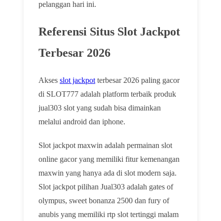
pelanggan hari ini.
Referensi Situs Slot Jackpot
Terbesar 2026
Akses
slot jackpot
terbesar 2026 paling gacor
di SLOT777 adalah platform terbaik produk
jual303 slot yang sudah bisa dimainkan
melalui android dan iphone.
Slot jackpot maxwin adalah permainan slot
online gacor yang memiliki fitur kemenangan
maxwin yang hanya ada di slot modern saja.
Slot jackpot pilihan Jual303 adalah gates of
olympus, sweet bonanza 2500 dan fury of
anubis yang memiliki rtp slot tertinggi malam