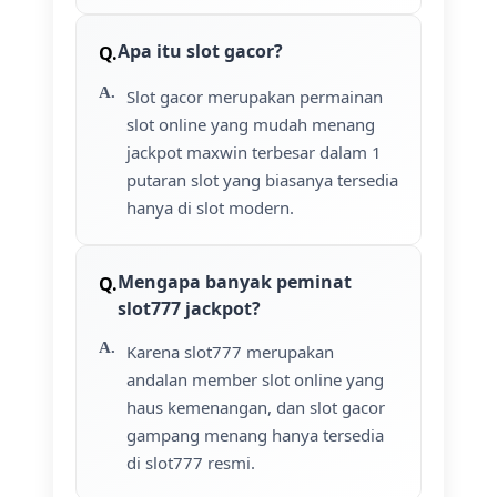
Apa itu slot gacor?
Slot gacor merupakan permainan
slot online yang mudah menang
jackpot maxwin terbesar dalam 1
putaran slot yang biasanya tersedia
hanya di slot modern.
Mengapa banyak peminat
slot777 jackpot?
Karena slot777 merupakan
andalan member slot online yang
haus kemenangan, dan slot gacor
gampang menang hanya tersedia
di slot777 resmi.