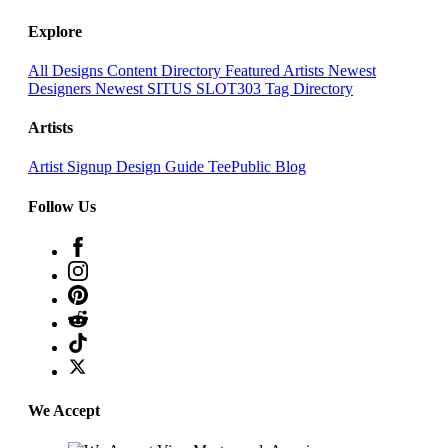
Explore
All Designs
Content Directory
Featured Artists
Newest
Designers
Newest SITUS SLOT303
Tag Directory
Artists
Artist Signup
Design Guide
TeePublic Blog
Follow Us
We Accept