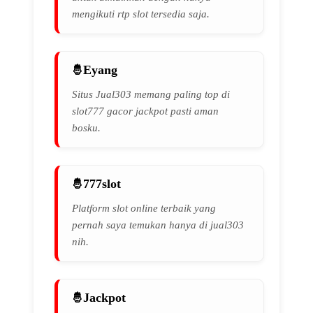
mengikuti rtp slot tersedia saja.
Eyang
Situs Jual303 memang paling top di
slot777 gacor jackpot pasti aman
bosku.
777slot
Platform slot online terbaik yang
pernah saya temukan hanya di jual303
nih.
Jackpot