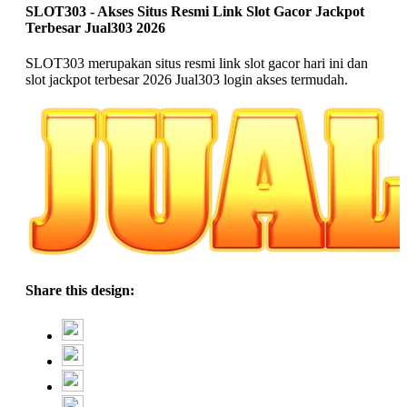
SLOT303 - Akses Situs Resmi Link Slot Gacor Jackpot
Terbesar Jual303 2026
SLOT303 merupakan situs resmi link slot gacor hari ini dan
slot jackpot terbesar 2026 Jual303 login akses termudah.
Share this design: