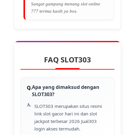
Sangat gampang menang slot online
777 terima kasih ya bos.
FAQ SLOT303
Apa yang dimaksud dengan
SLOT303?
SLOT303 merupakan situs resmi
link slot gacor hari ini dan slot
jackpot terbesar 2026 Jual303
login akses termudah.