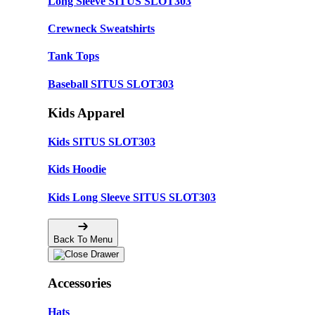
Long Sleeve SITUS SLOT303
Crewneck Sweatshirts
Tank Tops
Baseball SITUS SLOT303
Kids Apparel
Kids SITUS SLOT303
Kids Hoodie
Kids Long Sleeve SITUS SLOT303
Back To Menu
Accessories
Hats