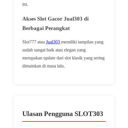
ini.
Akses Slot Gacor Jual303 di
Berbagai Perangkat
Slot777 atau
Jual303
memiliki tampilan yang
sudah sangat baik atau elegan yang
merupakan update dari slot klasik yang sering
dimainkan di masa lalu.
Ulasan Pengguna SLOT303