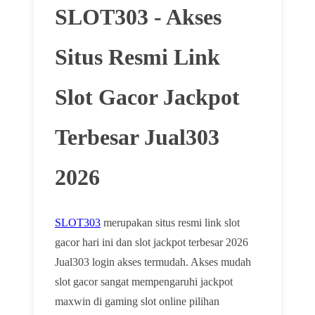
SLOT303 - Akses
Situs Resmi Link
Slot Gacor Jackpot
Terbesar Jual303
2026
SLOT303
merupakan situs resmi link slot
gacor hari ini dan slot jackpot terbesar 2026
Jual303 login akses termudah. Akses mudah
slot gacor sangat mempengaruhi jackpot
maxwin di gaming slot online pilihan