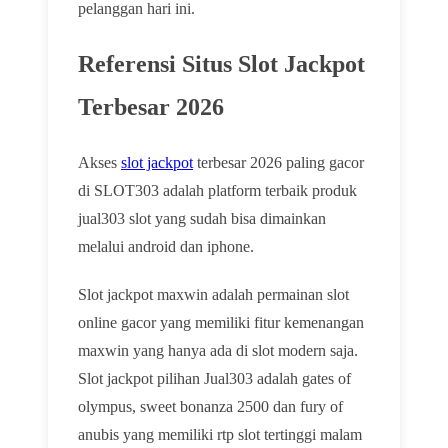
pelanggan hari ini.
Referensi Situs Slot Jackpot
Terbesar 2026
Akses
slot jackpot
terbesar 2026 paling gacor
di SLOT303 adalah platform terbaik produk
jual303 slot yang sudah bisa dimainkan
melalui android dan iphone.
Slot jackpot maxwin adalah permainan slot
online gacor yang memiliki fitur kemenangan
maxwin yang hanya ada di slot modern saja.
Slot jackpot pilihan Jual303 adalah gates of
olympus, sweet bonanza 2500 dan fury of
anubis yang memiliki rtp slot tertinggi malam