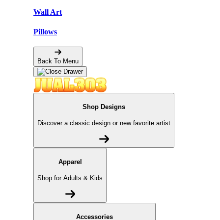
Wall Art
Pillows
Back To Menu
Shop Designs
Discover a classic design or new favorite artist
Apparel
Shop for Adults & Kids
Accessories