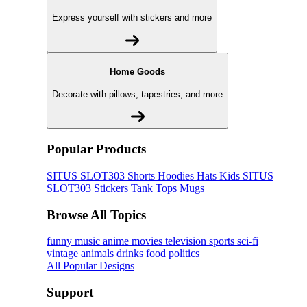
Express yourself with stickers and more
Home Goods
Decorate with pillows, tapestries, and more
Popular Products
SITUS SLOT303
Shorts
Hoodies
Hats
Kids SITUS
SLOT303
Stickers
Tank Tops
Mugs
Browse All Topics
funny
music
anime
movies
television
sports
sci-fi
vintage
animals
drinks
food
politics
All Popular Designs
Support