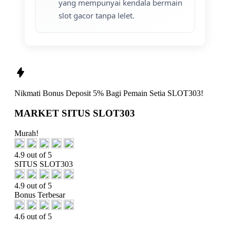
yang mempunyai kendala bermain
slot gacor tanpa lelet.
Nikmati
Bonus Deposit 5%
Bagi Pemain Setia
SLOT303!
MARKET SITUS SLOT303
Murah!
4.9 out of 5
SITUS SLOT303
4.9 out of 5
Bonus Terbesar
4.6 out of 5