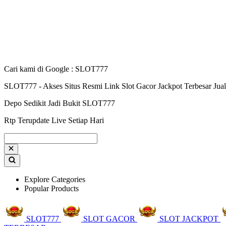
Cari kami di Google : SLOT777
SLOT777 - Akses Situs Resmi Link Slot Gacor Jackpot Terbesar Jua
Depo Sedikit Jadi Bukit SLOT777
Rtp Terupdate Live Setiap Hari
Explore Categories
Popular Products
SLOT777
SLOT GACOR
SLOT JACKPOT