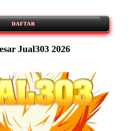
DAFTAR
esar Jual303 2026