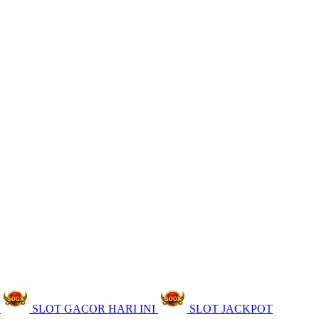
SLOT GACOR HARI INI
SLOT JACKPOT