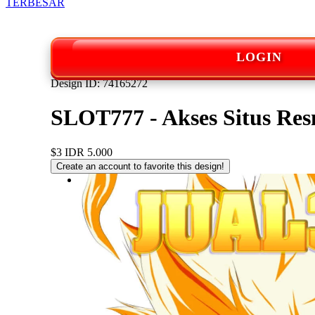
TERBESAR
LOGIN
Design ID: 74165272
SLOT777 - Akses Situs Res
$3
IDR 5.000
Create an account to favorite this design!