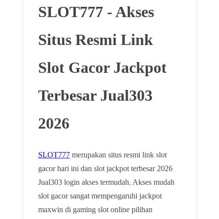
SLOT777 - Akses
Situs Resmi Link
Slot Gacor Jackpot
Terbesar Jual303
2026
SLOT777
merupakan situs resmi link slot
gacor hari ini dan slot jackpot terbesar 2026
Jual303 login akses termudah. Akses mudah
slot gacor sangat mempengaruhi jackpot
maxwin di gaming slot online pilihan