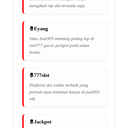
mengikuti rtp slot tersedia saja.
Eyang
Situs Jual303 memang paling top di
slot777 gacor jackpot pasti aman
bosku.
777slot
Platform slot online terbaik yang
pernah saya temukan hanya di jual303
nih.
Jackpot