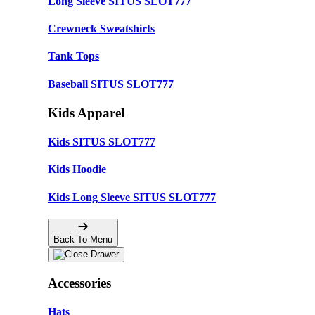
Long Sleeve SITUS SLOT777
Crewneck Sweatshirts
Tank Tops
Baseball SITUS SLOT777
Kids Apparel
Kids SITUS SLOT777
Kids Hoodie
Kids Long Sleeve SITUS SLOT777
Back To Menu
Accessories
Hats