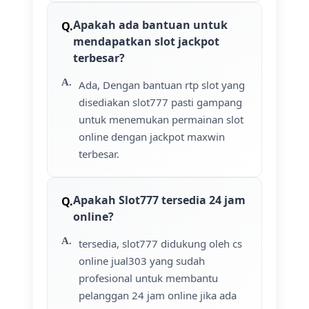
Apakah ada bantuan untuk
mendapatkan slot jackpot
terbesar?
Ada, Dengan bantuan rtp slot yang
disediakan slot777 pasti gampang
untuk menemukan permainan slot
online dengan jackpot maxwin
terbesar.
Apakah Slot777 tersedia 24 jam
online?
tersedia, slot777 didukung oleh cs
online jual303 yang sudah
profesional untuk membantu
pelanggan 24 jam online jika ada