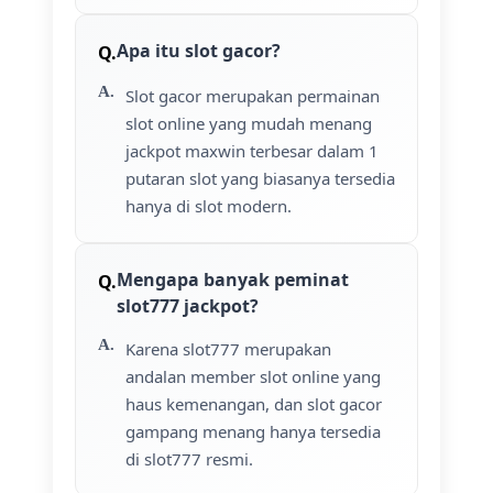
Apa itu slot gacor?
Slot gacor merupakan permainan
slot online yang mudah menang
jackpot maxwin terbesar dalam 1
putaran slot yang biasanya tersedia
hanya di slot modern.
Mengapa banyak peminat
slot777 jackpot?
Karena slot777 merupakan
andalan member slot online yang
haus kemenangan, dan slot gacor
gampang menang hanya tersedia
di slot777 resmi.