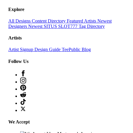
Explore
All Designs
Content Directory
Featured Artists
Newest
Designers
Newest SITUS SLOT777
Tag Directory
Artists
Artist Signup
Design Guide
TeePublic Blog
Follow Us
We Accept