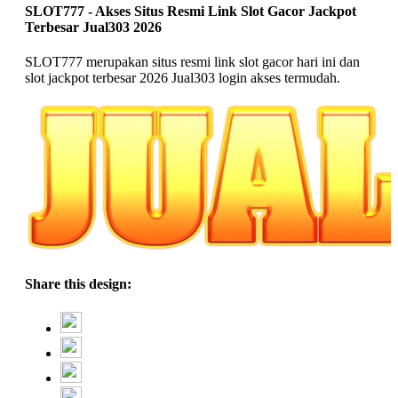
SLOT777 - Akses Situs Resmi Link Slot Gacor Jackpot
Terbesar Jual303 2026
SLOT777 merupakan situs resmi link slot gacor hari ini dan
slot jackpot terbesar 2026 Jual303 login akses termudah.
Share this design: