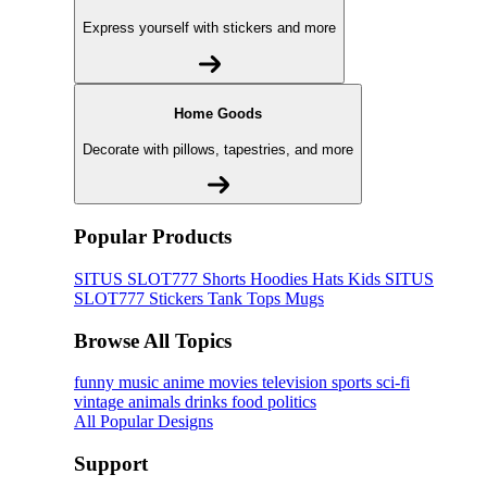
Express yourself with stickers and more
Home Goods
Decorate with pillows, tapestries, and more
Popular Products
SITUS SLOT777
Shorts
Hoodies
Hats
Kids SITUS
SLOT777
Stickers
Tank Tops
Mugs
Browse All Topics
funny
music
anime
movies
television
sports
sci-fi
vintage
animals
drinks
food
politics
All Popular Designs
Support