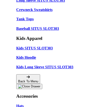
Long Sleeve SITUS SLOT303
Crewneck Sweatshirts
Tank Tops
Baseball SITUS SLOT303
Kids Apparel
Kids SITUS SLOT303
Kids Hoodie
Kids Long Sleeve SITUS SLOT303
Back To Menu
Accessories
Hats