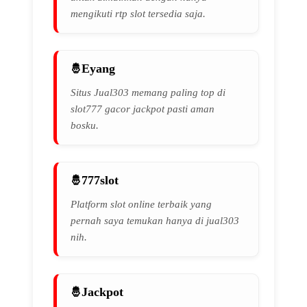
mengikuti rtp slot tersedia saja.
Eyang
Situs Jual303 memang paling top di
slot777 gacor jackpot pasti aman
bosku.
777slot
Platform slot online terbaik yang
pernah saya temukan hanya di jual303
nih.
Jackpot