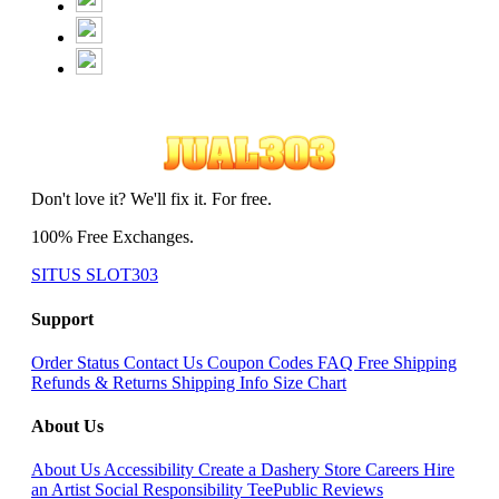
Don't love it? We'll fix it. For free.
100% Free Exchanges.
SITUS SLOT303
Support
Order Status
Contact Us
Coupon Codes
FAQ
Free Shipping
Refunds & Returns
Shipping Info
Size Chart
About Us
About Us
Accessibility
Create a Dashery Store
Careers
Hire
an Artist
Social Responsibility
TeePublic Reviews