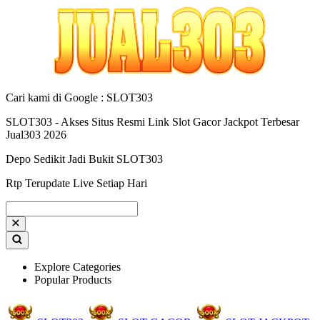
Cari kami di Google : SLOT303
SLOT303 - Akses Situs Resmi Link Slot Gacor Jackpot Terbesar
Jual303 2026
Depo Sedikit Jadi Bukit SLOT303
Rtp Terupdate Live Setiap Hari
Explore Categories
Popular Products