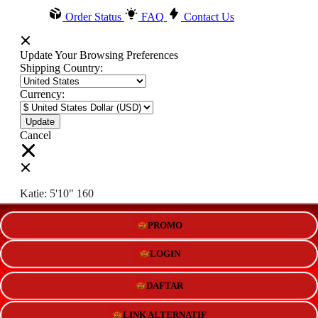
Order Status
FAQ
Contact Us
Update Your Browsing Preferences
Shipping Country:
Currency:
Cancel
Katie:
5'10"
160
PROMO
Select your person:
Male
Female
LOGIN
Height
Short
Med
Tall
DAFTAR
Weight
Slim
Avg
Heavy
LINK ALTERNATIF