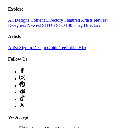
Explore
All Designs
Content Directory
Featured Artists
Newest
Designers
Newest SITUS SLOT303
Tag Directory
Artists
Artist Signup
Design Guide
TeePublic Blog
Follow Us
We Accept