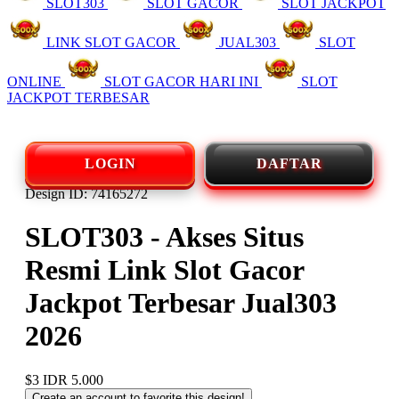
SLOT303
SLOT GACOR
SLOT JACKPOT
LINK SLOT GACOR
JUAL303
SLOT
ONLINE
SLOT GACOR HARI INI
SLOT
JACKPOT TERBESAR
LOGIN
DAFTAR
Design ID: 74165272
SLOT303 - Akses Situs
Resmi Link Slot Gacor
Jackpot Terbesar Jual303
2026
$3
IDR 5.000
Create an account to favorite this design!