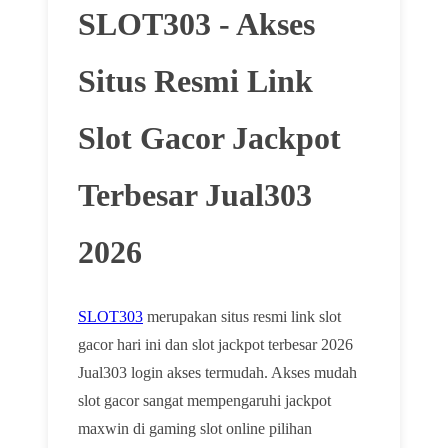
SLOT303 - Akses
Situs Resmi Link
Slot Gacor Jackpot
Terbesar Jual303
2026
SLOT303
merupakan situs resmi link slot
gacor hari ini dan slot jackpot terbesar 2026
Jual303 login akses termudah. Akses mudah
slot gacor sangat mempengaruhi jackpot
maxwin di gaming slot online pilihan