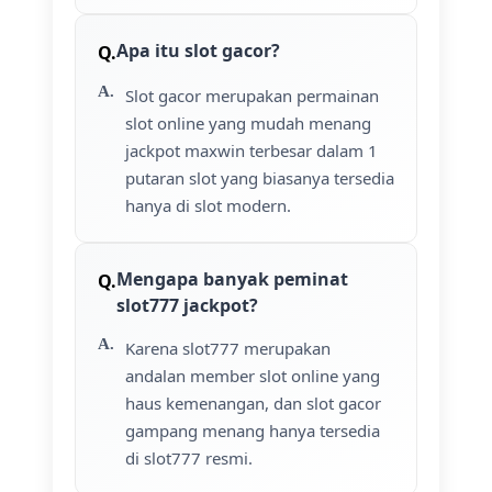
Apa itu slot gacor?
Slot gacor merupakan permainan
slot online yang mudah menang
jackpot maxwin terbesar dalam 1
putaran slot yang biasanya tersedia
hanya di slot modern.
Mengapa banyak peminat
slot777 jackpot?
Karena slot777 merupakan
andalan member slot online yang
haus kemenangan, dan slot gacor
gampang menang hanya tersedia
di slot777 resmi.