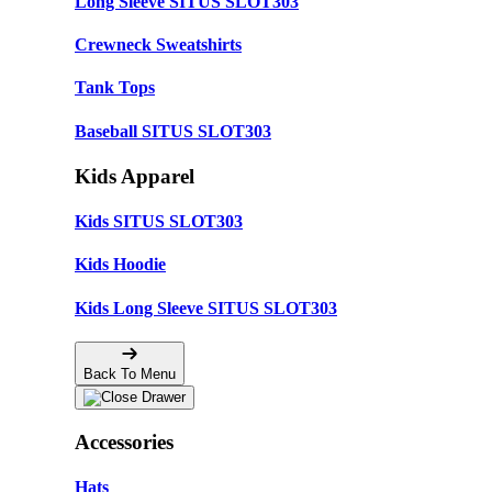
Long Sleeve SITUS SLOT303
Crewneck Sweatshirts
Tank Tops
Baseball SITUS SLOT303
Kids Apparel
Kids SITUS SLOT303
Kids Hoodie
Kids Long Sleeve SITUS SLOT303
Back To Menu
Accessories
Hats