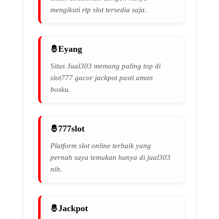
mengikuti rtp slot tersedia saja.
Eyang
Situs Jual303 memang paling top di
slot777 gacor jackpot pasti aman
bosku.
777slot
Platform slot online terbaik yang
pernah saya temukan hanya di jual303
nih.
Jackpot