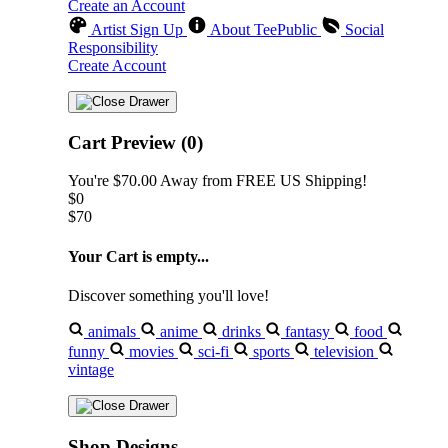
Create an Account
Artist Sign Up
About TeePublic
Social
Responsibility
Create Account
Cart Preview (0)
You're
$70.00
Away from
FREE US Shipping!
$0
$70
Your Cart is empty...
Discover something you'll love!
animals
anime
drinks
fantasy
food
funny
movies
sci-fi
sports
television
vintage
Shop Designs