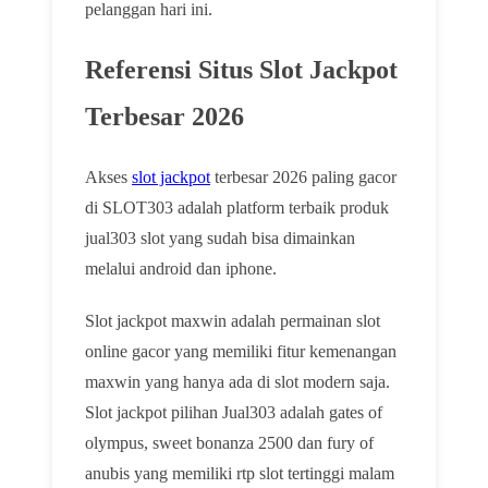
pelanggan hari ini.
Referensi Situs Slot Jackpot
Terbesar 2026
Akses
slot jackpot
terbesar 2026 paling gacor
di SLOT303 adalah platform terbaik produk
jual303 slot yang sudah bisa dimainkan
melalui android dan iphone.
Slot jackpot maxwin adalah permainan slot
online gacor yang memiliki fitur kemenangan
maxwin yang hanya ada di slot modern saja.
Slot jackpot pilihan Jual303 adalah gates of
olympus, sweet bonanza 2500 dan fury of
anubis yang memiliki rtp slot tertinggi malam