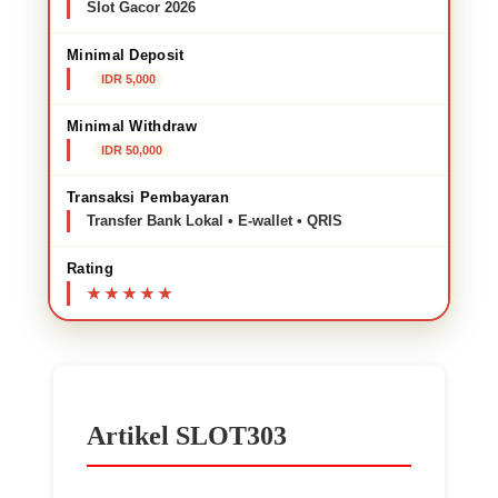
Slot Gacor 2026
Minimal Deposit
IDR 5,000
Minimal Withdraw
IDR 50,000
Transaksi Pembayaran
Transfer Bank Lokal • E-wallet • QRIS
Rating
Artikel SLOT303