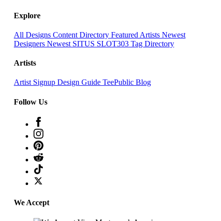
Explore
All Designs
Content Directory
Featured Artists
Newest
Designers
Newest SITUS SLOT303
Tag Directory
Artists
Artist Signup
Design Guide
TeePublic Blog
Follow Us
We Accept