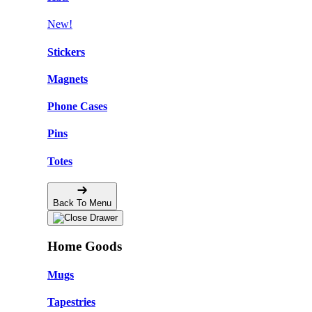
New!
Stickers
Magnets
Phone Cases
Pins
Totes
Back To Menu
Home Goods
Mugs
Tapestries