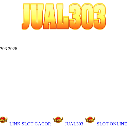
l303 2026
LINK SLOT GACOR
JUAL303
SLOT ONLINE