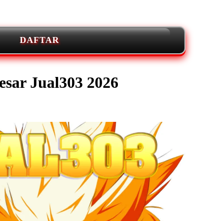
DAFTAR
esar Jual303 2026