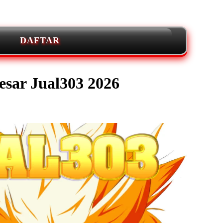
DAFTAR
esar Jual303 2026