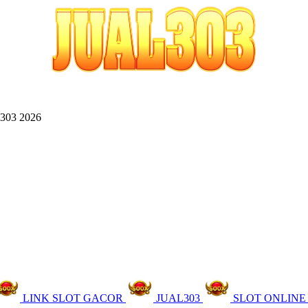
l303 2026
LINK SLOT GACOR
JUAL303
SLOT ONLINE