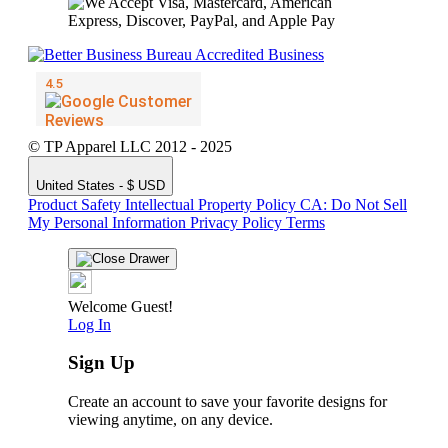
© TP Apparel LLC 2012 - 2025
United States - $ USD
Product Safety
Intellectual Property Policy
CA: Do Not Sell
My Personal Information
Privacy Policy
Terms
Welcome Guest!
Log In
Sign Up
Create an account to save your favorite designs for
viewing anytime, on any device.