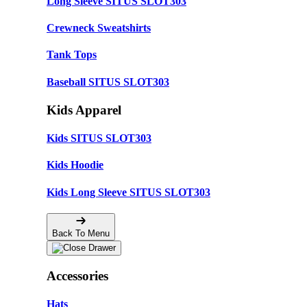
Long Sleeve SITUS SLOT303
Crewneck Sweatshirts
Tank Tops
Baseball SITUS SLOT303
Kids Apparel
Kids SITUS SLOT303
Kids Hoodie
Kids Long Sleeve SITUS SLOT303
Back To Menu
Accessories
Hats