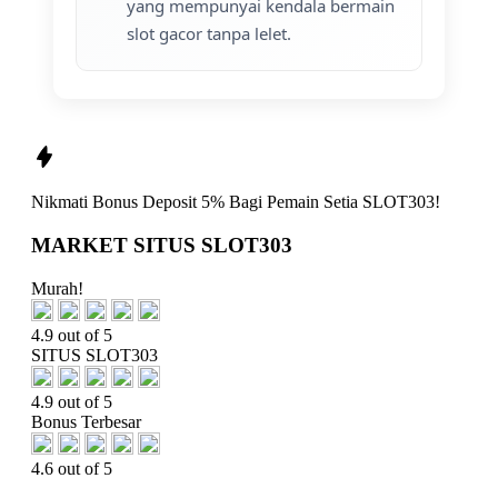
yang mempunyai kendala bermain
slot gacor tanpa lelet.
Nikmati
Bonus Deposit 5%
Bagi Pemain Setia
SLOT303!
MARKET SITUS SLOT303
Murah!
4.9 out of 5
SITUS SLOT303
4.9 out of 5
Bonus Terbesar
4.6 out of 5