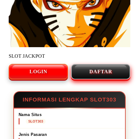
SLOT JACKPOT
LOGIN
DAFTAR
INFORMASI LENGKAP SLOT303
Nama Situs
SLOT303
Jenis Pasaran