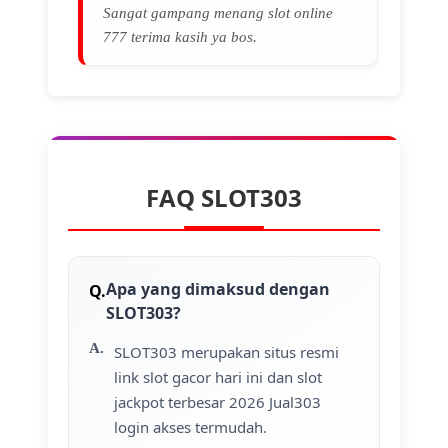
Sangat gampang menang slot online
777 terima kasih ya bos.
FAQ SLOT303
Apa yang dimaksud dengan
SLOT303?
SLOT303 merupakan situs resmi
link slot gacor hari ini dan slot
jackpot terbesar 2026 Jual303
login akses termudah.