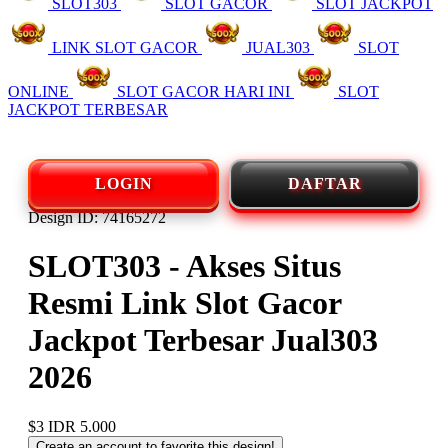
SLOT303
SLOT GACOR
SLOT JACKPOT
LINK SLOT GACOR
JUAL303
SLOT
ONLINE
SLOT GACOR HARI INI
SLOT
JACKPOT TERBESAR
LOGIN
DAFTAR
Design ID: 74165272
SLOT303 - Akses Situs
Resmi Link Slot Gacor
Jackpot Terbesar Jual303
2026
$3
IDR 5.000
Create an account to favorite this design!