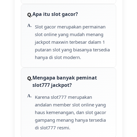
Apa itu slot gacor?
Slot gacor merupakan permainan
slot online yang mudah menang
jackpot maxwin terbesar dalam 1
putaran slot yang biasanya tersedia
hanya di slot modern.
Mengapa banyak peminat
slot777 jackpot?
Karena slot777 merupakan
andalan member slot online yang
haus kemenangan, dan slot gacor
gampang menang hanya tersedia
di slot777 resmi.