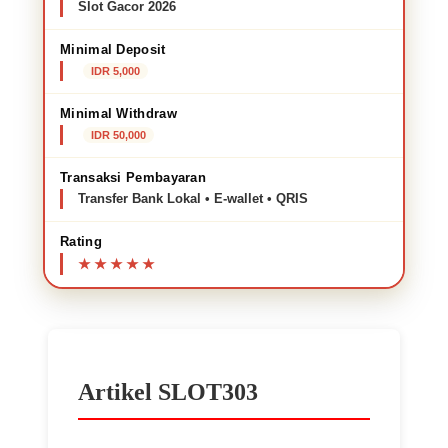
Slot Gacor 2026
Minimal Deposit
IDR 5,000
Minimal Withdraw
IDR 50,000
Transaksi Pembayaran
Transfer Bank Lokal • E-wallet • QRIS
Rating
Artikel SLOT303