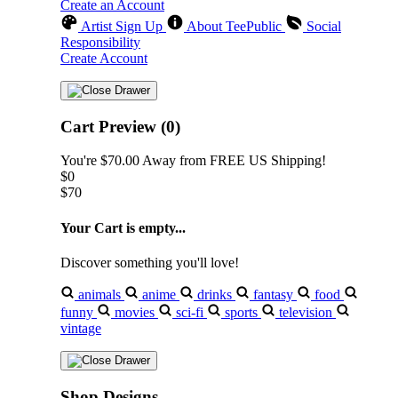
Create an Account
Artist Sign Up
About TeePublic
Social
Responsibility
Create Account
Cart Preview (0)
You're
$70.00
Away from
FREE US Shipping!
$0
$70
Your Cart is empty...
Discover something you'll love!
animals
anime
drinks
fantasy
food
funny
movies
sci-fi
sports
television
vintage
Shop Designs