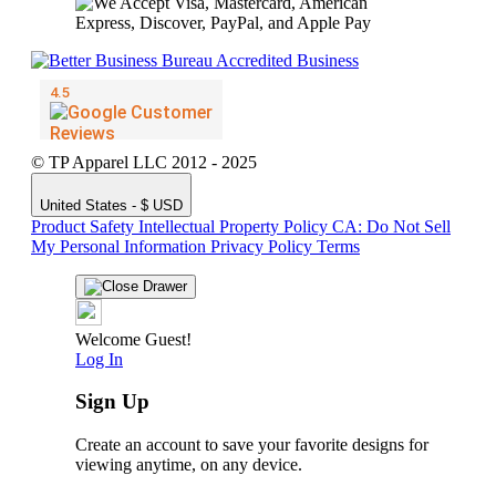
© TP Apparel LLC 2012 - 2025
United States - $ USD
Product Safety
Intellectual Property Policy
CA: Do Not Sell
My Personal Information
Privacy Policy
Terms
Welcome Guest!
Log In
Sign Up
Create an account to save your favorite designs for
viewing anytime, on any device.