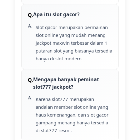
Apa itu slot gacor?
Slot gacor merupakan permainan
slot online yang mudah menang
jackpot maxwin terbesar dalam 1
putaran slot yang biasanya tersedia
hanya di slot modern.
Mengapa banyak peminat
slot777 jackpot?
Karena slot777 merupakan
andalan member slot online yang
haus kemenangan, dan slot gacor
gampang menang hanya tersedia
di slot777 resmi.