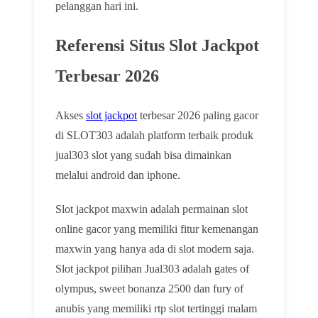
pelanggan hari ini.
Referensi Situs Slot Jackpot
Terbesar 2026
Akses
slot jackpot
terbesar 2026 paling gacor
di SLOT303 adalah platform terbaik produk
jual303 slot yang sudah bisa dimainkan
melalui android dan iphone.
Slot jackpot maxwin adalah permainan slot
online gacor yang memiliki fitur kemenangan
maxwin yang hanya ada di slot modern saja.
Slot jackpot pilihan Jual303 adalah gates of
olympus, sweet bonanza 2500 dan fury of
anubis yang memiliki rtp slot tertinggi malam