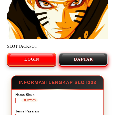
SLOT JACKPOT
LOGIN
DAFTAR
INFORMASI LENGKAP SLOT303
Nama Situs
SLOT303
Jenis Pasaran