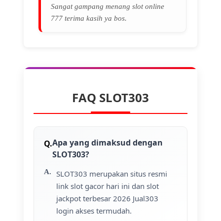
Sangat gampang menang slot online
777 terima kasih ya bos.
FAQ SLOT303
Apa yang dimaksud dengan
SLOT303?
SLOT303 merupakan situs resmi
link slot gacor hari ini dan slot
jackpot terbesar 2026 Jual303
login akses termudah.