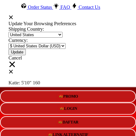
Order Status
FAQ
Contact Us
Update Your Browsing Preferences
Shipping Country:
Currency:
Cancel
Katie:
5'10"
160
PROMO
Select your person:
Male
Female
LOGIN
Height
Short
Med
Tall
DAFTAR
Weight
Slim
Avg
Heavy
LINK ALTERNATIF