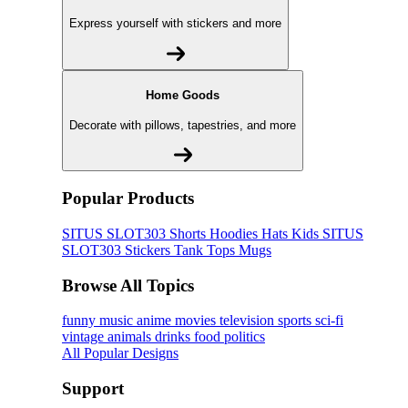
Express yourself with stickers and more
Home Goods
Decorate with pillows, tapestries, and more
Popular Products
SITUS SLOT303
Shorts
Hoodies
Hats
Kids SITUS
SLOT303
Stickers
Tank Tops
Mugs
Browse All Topics
funny
music
anime
movies
television
sports
sci-fi
vintage
animals
drinks
food
politics
All Popular Designs
Support