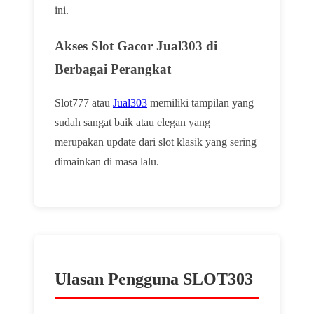
ini.
Akses Slot Gacor Jual303 di
Berbagai Perangkat
Slot777 atau
Jual303
memiliki tampilan yang
sudah sangat baik atau elegan yang
merupakan update dari slot klasik yang sering
dimainkan di masa lalu.
Ulasan Pengguna SLOT303