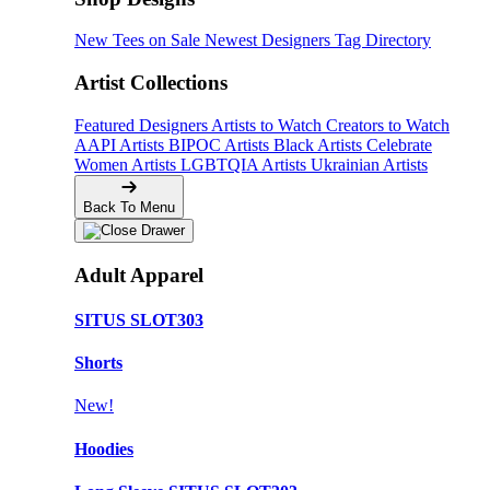
New Tees on Sale
Newest Designers
Tag Directory
Artist Collections
Featured Designers
Artists to Watch
Creators to Watch
AAPI Artists
BIPOC Artists
Black Artists
Celebrate
Women Artists
LGBTQIA Artists
Ukrainian Artists
Back To Menu
Adult Apparel
SITUS SLOT303
Shorts
New!
Hoodies