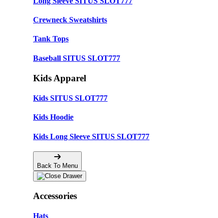
Long Sleeve SITUS SLOT777
Crewneck Sweatshirts
Tank Tops
Baseball SITUS SLOT777
Kids Apparel
Kids SITUS SLOT777
Kids Hoodie
Kids Long Sleeve SITUS SLOT777
Back To Menu
Accessories
Hats