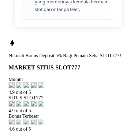
yang mempunyai kendala bermain
slot gacor tanpa lelet.
Nikmati
Bonus Deposit 5%
Bagi Pemain Setia
SLOT777!
MARKET SITUS SLOT777
Murah!
4.9 out of 5
SITUS SLOT777
4.9 out of 5
Bonus Terbesar
4.6 out of 5