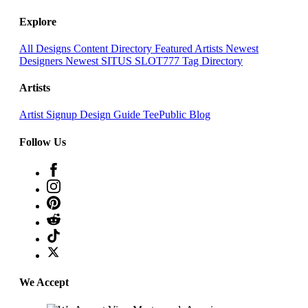
Explore
All Designs
Content Directory
Featured Artists
Newest
Designers
Newest SITUS SLOT777
Tag Directory
Artists
Artist Signup
Design Guide
TeePublic Blog
Follow Us
We Accept