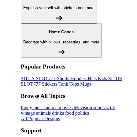
Express yourself with stickers and more
Home Goods
Decorate with pillows, tapestries, and more
Popular Products
SITUS SLOT777
Shorts
Hoodies
Hats
Kids SITUS
SLOT777
Stickers
Tank Tops
Mugs
Browse All Topics
funny
music
anime
movies
television
sports
sci-fi
vintage
animals
drinks
food
politics
All Popular Designs
Support