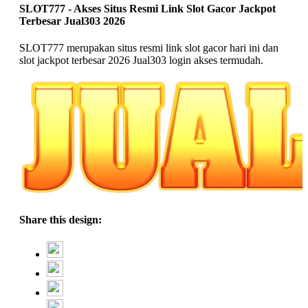
SLOT777 - Akses Situs Resmi Link Slot Gacor Jackpot
Terbesar Jual303 2026
SLOT777 merupakan situs resmi link slot gacor hari ini dan
slot jackpot terbesar 2026 Jual303 login akses termudah.
Share this design: