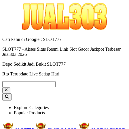
Cari kami di Google : SLOT777
SLOT777 - Akses Situs Resmi Link Slot Gacor Jackpot Terbesar
Jual303 2026
Depo Sedikit Jadi Bukit SLOT777
Rtp Terupdate Live Setiap Hari
Explore Categories
Popular Products