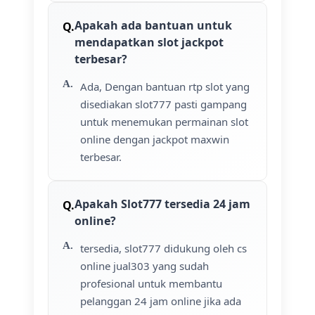
Apakah ada bantuan untuk
mendapatkan slot jackpot
terbesar?
Ada, Dengan bantuan rtp slot yang
disediakan slot777 pasti gampang
untuk menemukan permainan slot
online dengan jackpot maxwin
terbesar.
Apakah Slot777 tersedia 24 jam
online?
tersedia, slot777 didukung oleh cs
online jual303 yang sudah
profesional untuk membantu
pelanggan 24 jam online jika ada