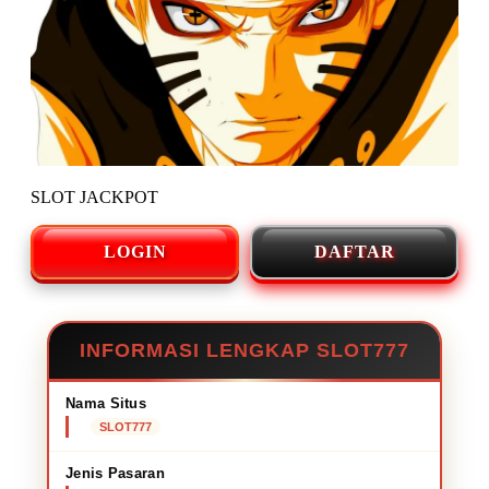
SLOT JACKPOT
LOGIN
DAFTAR
INFORMASI LENGKAP SLOT777
Nama Situs
SLOT777
Jenis Pasaran