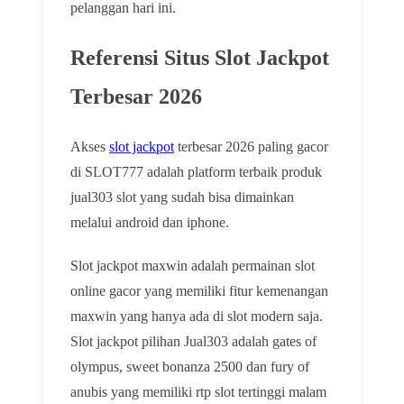
pelanggan hari ini.
Referensi Situs Slot Jackpot
Terbesar 2026
Akses
slot jackpot
terbesar 2026 paling gacor
di SLOT777 adalah platform terbaik produk
jual303 slot yang sudah bisa dimainkan
melalui android dan iphone.
Slot jackpot maxwin adalah permainan slot
online gacor yang memiliki fitur kemenangan
maxwin yang hanya ada di slot modern saja.
Slot jackpot pilihan Jual303 adalah gates of
olympus, sweet bonanza 2500 dan fury of
anubis yang memiliki rtp slot tertinggi malam