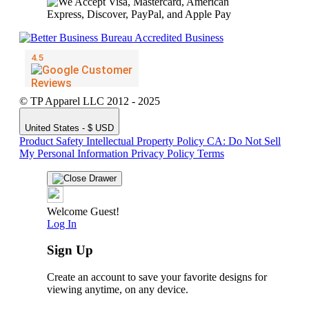
© TP Apparel LLC 2012 - 2025
United States - $ USD
Product Safety
Intellectual Property Policy
CA: Do Not Sell
My Personal Information
Privacy Policy
Terms
Welcome Guest!
Log In
Sign Up
Create an account to save your favorite designs for
viewing anytime, on any device.