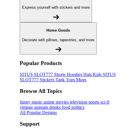
Express yourself with stickers and more
Home Goods
Decorate with pillows, tapestries, and more
Popular Products
SITUS SLOT777
Shorts
Hoodies
Hats
Kids SITUS
SLOT777
Stickers
Tank Tops
Mugs
Browse All Topics
funny
music
anime
movies
television
sports
sci-fi
vintage
animals
drinks
food
politics
All Popular Designs
Support