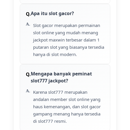
Apa itu slot gacor?
Slot gacor merupakan permainan
slot online yang mudah menang
jackpot maxwin terbesar dalam 1
putaran slot yang biasanya tersedia
hanya di slot modern.
Mengapa banyak peminat
slot777 jackpot?
Karena slot777 merupakan
andalan member slot online yang
haus kemenangan, dan slot gacor
gampang menang hanya tersedia
di slot777 resmi.