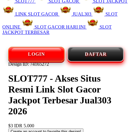
SLOT777
SLOT GACOR
SLOT JACKPOT
LINK SLOT GACOR
JUAL303
SLOT
ONLINE
SLOT GACOR HARI INI
SLOT
JACKPOT TERBESAR
LOGIN
DAFTAR
Design ID: 74165272
SLOT777 - Akses Situs
Resmi Link Slot Gacor
Jackpot Terbesar Jual303
2026
$3
IDR 5.000
Create an account to favorite this design!