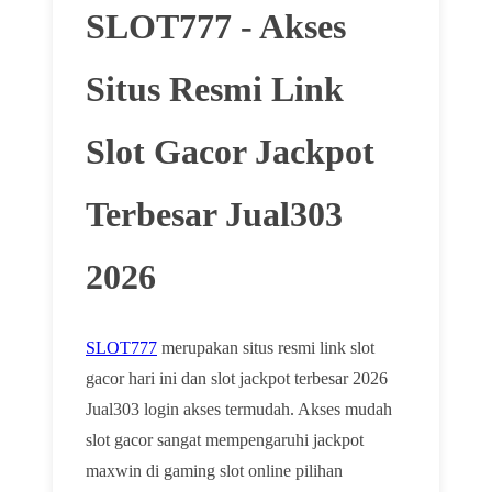
SLOT777 - Akses
Situs Resmi Link
Slot Gacor Jackpot
Terbesar Jual303
2026
SLOT777
merupakan situs resmi link slot
gacor hari ini dan slot jackpot terbesar 2026
Jual303 login akses termudah. Akses mudah
slot gacor sangat mempengaruhi jackpot
maxwin di gaming slot online pilihan