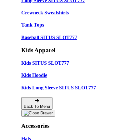
Long Sleeve SITUS SLOT777
Crewneck Sweatshirts
Tank Tops
Baseball SITUS SLOT777
Kids Apparel
Kids SITUS SLOT777
Kids Hoodie
Kids Long Sleeve SITUS SLOT777
Back To Menu
Accessories
Hats