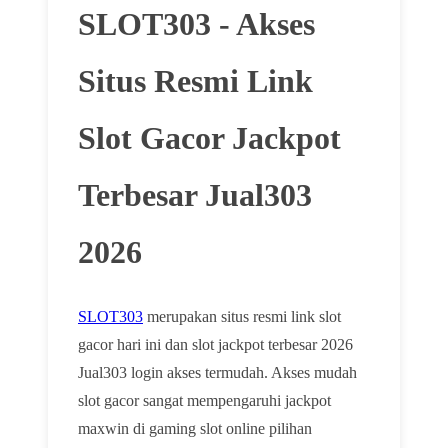
SLOT303 - Akses
Situs Resmi Link
Slot Gacor Jackpot
Terbesar Jual303
2026
SLOT303
merupakan situs resmi link slot
gacor hari ini dan slot jackpot terbesar 2026
Jual303 login akses termudah. Akses mudah
slot gacor sangat mempengaruhi jackpot
maxwin di gaming slot online pilihan