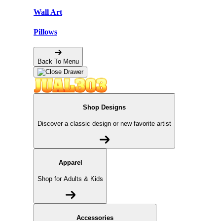
Wall Art
Pillows
Back To Menu
Shop Designs
Discover a classic design or new favorite artist
Apparel
Shop for Adults & Kids
Accessories