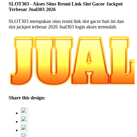
SLOT303 - Akses Situs Resmi Link Slot Gacor Jackpot
Terbesar Jual303 2026
SLOT303 merupakan situs resmi link slot gacor hari ini dan
slot jackpot terbesar 2026 Jual303 login akses termudah.
Share this design: