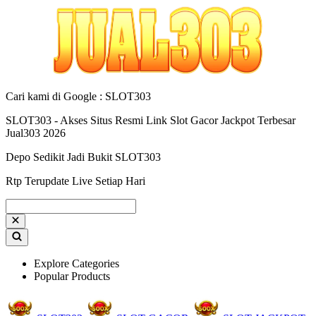
Cari kami di Google : SLOT303
SLOT303 - Akses Situs Resmi Link Slot Gacor Jackpot Terbesar
Jual303 2026
Depo Sedikit Jadi Bukit SLOT303
Rtp Terupdate Live Setiap Hari
Explore Categories
Popular Products