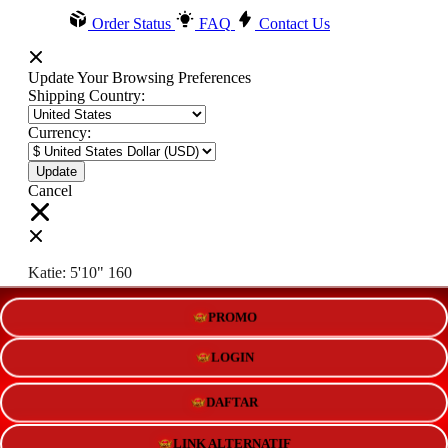
Order Status
FAQ
Contact Us
Update Your Browsing Preferences
Shipping Country:
Currency:
Cancel
Katie:
5'10"
160
PROMO
Select your person:
Male
Female
LOGIN
Height
Short
Med
Tall
DAFTAR
Weight
Slim
Avg
Heavy
LINK ALTERNATIF