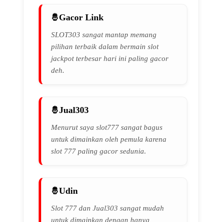
Gacor Link
SLOT303 sangat mantap memang
pilihan terbaik dalam bermain slot
jackpot terbesar hari ini paling gacor
deh.
Jual303
Menurut saya slot777 sangat bagus
untuk dimainkan oleh pemula karena
slot 777 paling gacor sedunia.
Udin
Slot 777 dan Jual303 sangat mudah
untuk dimainkan dengan hanya