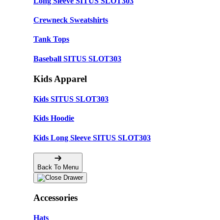
Long Sleeve SITUS SLOT303
Crewneck Sweatshirts
Tank Tops
Baseball SITUS SLOT303
Kids Apparel
Kids SITUS SLOT303
Kids Hoodie
Kids Long Sleeve SITUS SLOT303
Back To Menu
Accessories
Hats