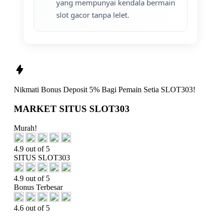
yang mempunyai kendala bermain
slot gacor tanpa lelet.
Nikmati
Bonus Deposit 5%
Bagi Pemain Setia
SLOT303!
MARKET SITUS SLOT303
Murah!
4.9 out of 5
SITUS SLOT303
4.9 out of 5
Bonus Terbesar
4.6 out of 5