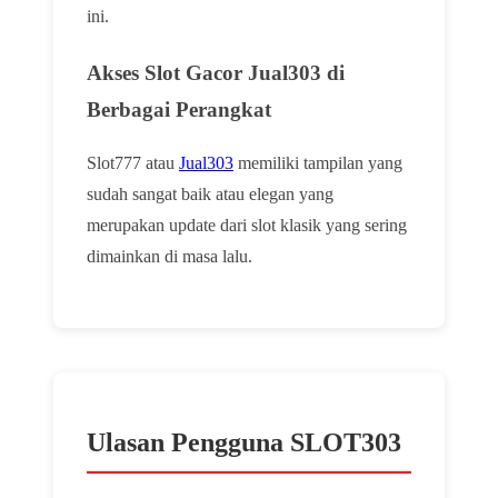
ini.
Akses Slot Gacor Jual303 di
Berbagai Perangkat
Slot777 atau
Jual303
memiliki tampilan yang
sudah sangat baik atau elegan yang
merupakan update dari slot klasik yang sering
dimainkan di masa lalu.
Ulasan Pengguna SLOT303