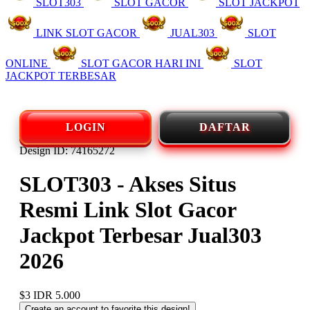
SLOT303
SLOT GACOR
SLOT JACKPOT
LINK SLOT GACOR
JUAL303
SLOT
ONLINE
SLOT GACOR HARI INI
SLOT
JACKPOT TERBESAR
LOGIN
DAFTAR
Design ID: 74165272
SLOT303 - Akses Situs
Resmi Link Slot Gacor
Jackpot Terbesar Jual303
2026
$3
IDR 5.000
Create an account to favorite this design!