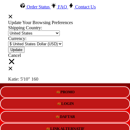
Order Status
FAQ
Contact Us
Update Your Browsing Preferences
Shipping Country:
Currency:
Cancel
Katie:
5'10"
160
PROMO
Select your person:
Male
Female
LOGIN
Height
Short
Med
Tall
DAFTAR
Weight
Slim
Avg
Heavy
LINK ALTERNATIF