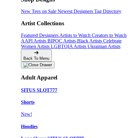
New Tees on Sale
Newest Designers
Tag Directory
Artist Collections
Featured Designers
Artists to Watch
Creators to Watch
AAPI Artists
BIPOC Artists
Black Artists
Celebrate
Women Artists
LGBTQIA Artists
Ukrainian Artists
Back To Menu
Adult Apparel
SITUS SLOT777
Shorts
New!
Hoodies