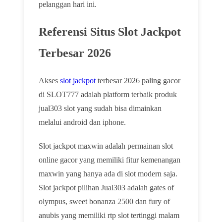
pelanggan hari ini.
Referensi Situs Slot Jackpot
Terbesar 2026
Akses
slot jackpot
terbesar 2026 paling gacor
di SLOT777 adalah platform terbaik produk
jual303 slot yang sudah bisa dimainkan
melalui android dan iphone.
Slot jackpot maxwin adalah permainan slot
online gacor yang memiliki fitur kemenangan
maxwin yang hanya ada di slot modern saja.
Slot jackpot pilihan Jual303 adalah gates of
olympus, sweet bonanza 2500 dan fury of
anubis yang memiliki rtp slot tertinggi malam