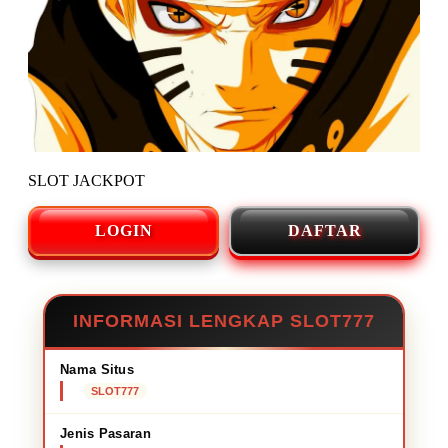
SLOT JACKPOT
LOGIN
DAFTAR
INFORMASI LENGKAP SLOT777
Nama Situs
SLOT777
Jenis Pasaran