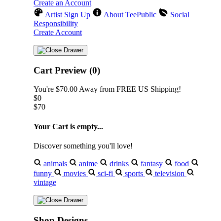
Create an Account
Artist Sign Up
About TeePublic
Social
Responsibility
Create Account
Cart Preview (0)
You're
$70.00
Away from
FREE US Shipping!
$0
$70
Your Cart is empty...
Discover something you'll love!
animals
anime
drinks
fantasy
food
funny
movies
sci-fi
sports
television
vintage
Shop Designs