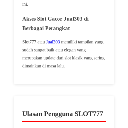
ini.
Akses Slot Gacor Jual303 di
Berbagai Perangkat
Slot777 atau
Jual303
memiliki tampilan yang
sudah sangat baik atau elegan yang
merupakan update dari slot klasik yang sering
dimainkan di masa lalu.
Ulasan Pengguna SLOT777