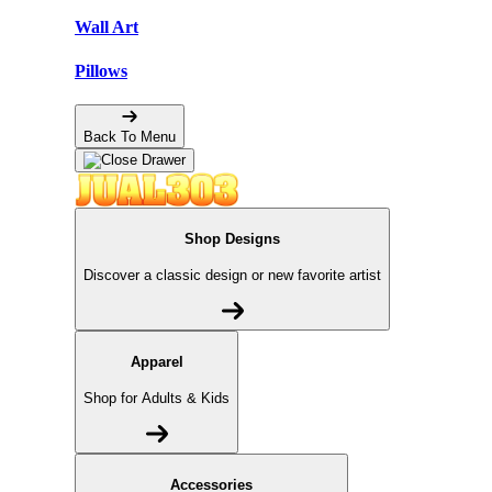
Wall Art
Pillows
Back To Menu
Shop Designs
Discover a classic design or new favorite artist
Apparel
Shop for Adults & Kids
Accessories