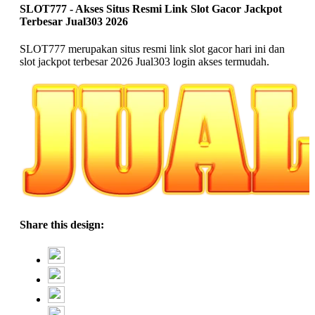
SLOT777 - Akses Situs Resmi Link Slot Gacor Jackpot
Terbesar Jual303 2026
SLOT777 merupakan situs resmi link slot gacor hari ini dan
slot jackpot terbesar 2026 Jual303 login akses termudah.
Share this design: