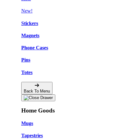
New!
Stickers
Magnets
Phone Cases
Pins
Totes
Back To Menu
Home Goods
Mugs
Tapestries