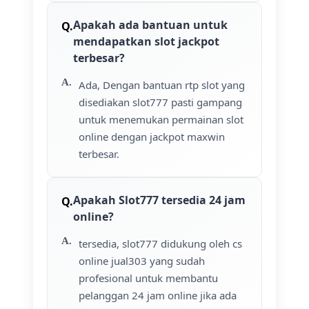
Apakah ada bantuan untuk
mendapatkan slot jackpot
terbesar?
Ada, Dengan bantuan rtp slot yang
disediakan slot777 pasti gampang
untuk menemukan permainan slot
online dengan jackpot maxwin
terbesar.
Apakah Slot777 tersedia 24 jam
online?
tersedia, slot777 didukung oleh cs
online jual303 yang sudah
profesional untuk membantu
pelanggan 24 jam online jika ada