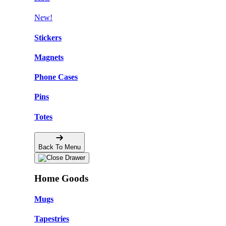
New!
Stickers
Magnets
Phone Cases
Pins
Totes
Back To Menu
Home Goods
Mugs
Tapestries