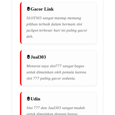
Gacor Link
SLOT303 sangat mantap memang
pilihan terbaik dalam bermain slot
jackpot terbesar hari ini paling gacor
deh.
Jual303
Menurut saya slot777 sangat bagus
untuk dimainkan oleh pemula karena
slot 777 paling gacor sedunia.
Udin
Slot 777 dan Jual303 sangat mudah
untuk dimainkan dengan hanya