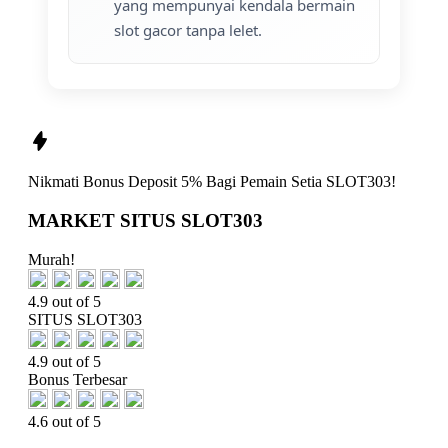
yang mempunyai kendala bermain
slot gacor tanpa lelet.
Nikmati
Bonus Deposit 5%
Bagi Pemain Setia
SLOT303!
MARKET SITUS SLOT303
Murah!
4.9 out of 5
SITUS SLOT303
4.9 out of 5
Bonus Terbesar
4.6 out of 5