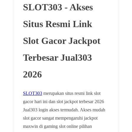
SLOT303 - Akses
Situs Resmi Link
Slot Gacor Jackpot
Terbesar Jual303
2026
SLOT303
merupakan situs resmi link slot
gacor hari ini dan slot jackpot terbesar 2026
Jual303 login akses termudah. Akses mudah
slot gacor sangat mempengaruhi jackpot
maxwin di gaming slot online pilihan