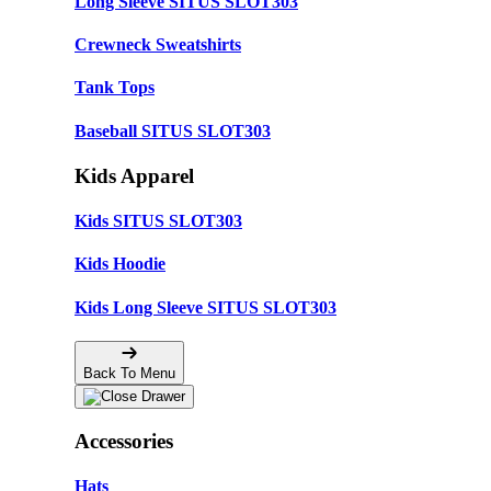
Long Sleeve SITUS SLOT303
Crewneck Sweatshirts
Tank Tops
Baseball SITUS SLOT303
Kids Apparel
Kids SITUS SLOT303
Kids Hoodie
Kids Long Sleeve SITUS SLOT303
Back To Menu
Accessories
Hats