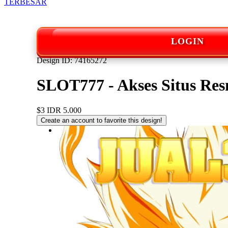
TERBESAR
LOGIN
Design ID: 74165272
SLOT777 - Akses Situs Res
$3
IDR 5.000
Create an account to favorite this design!