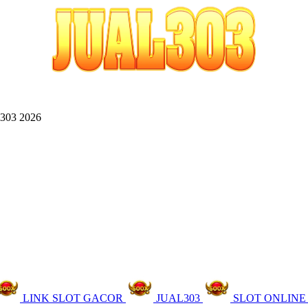
l303 2026
LINK SLOT GACOR
JUAL303
SLOT ONLINE