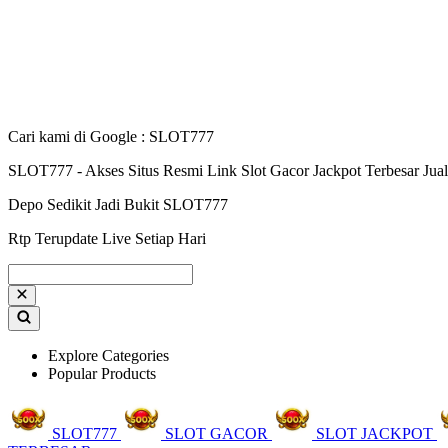
Cari kami di Google : SLOT777
SLOT777 - Akses Situs Resmi Link Slot Gacor Jackpot Terbesar Jua
Depo Sedikit Jadi Bukit SLOT777
Rtp Terupdate Live Setiap Hari
Explore Categories
Popular Products
SLOT777
SLOT GACOR
SLOT JACKPOT