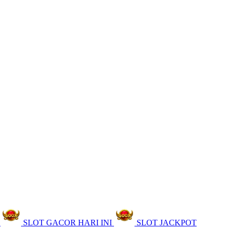
SLOT GACOR HARI INI
SLOT JACKPOT