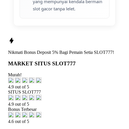
yang mempunyai kendala bermain
slot gacor tanpa lelet.
Nikmati
Bonus Deposit 5%
Bagi Pemain Setia
SLOT777!
MARKET SITUS SLOT777
Murah!
4.9 out of 5
SITUS SLOT777
4.9 out of 5
Bonus Terbesar
4.6 out of 5