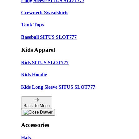
Long Sleeve SITUS SLOT777
Crewneck Sweatshirts
Tank Tops
Baseball SITUS SLOT777
Kids Apparel
Kids SITUS SLOT777
Kids Hoodie
Kids Long Sleeve SITUS SLOT777
Back To Menu
Accessories
Hats