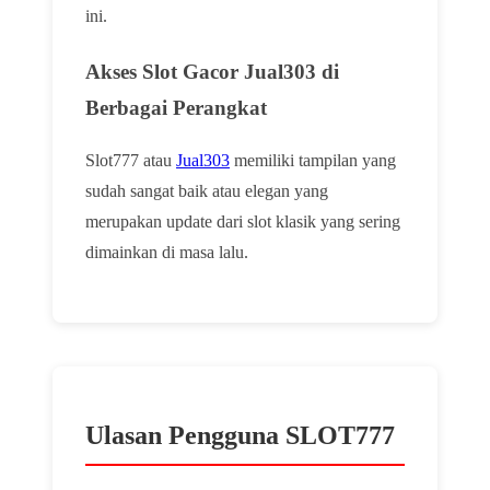
ini.
Akses Slot Gacor Jual303 di
Berbagai Perangkat
Slot777 atau
Jual303
memiliki tampilan yang
sudah sangat baik atau elegan yang
merupakan update dari slot klasik yang sering
dimainkan di masa lalu.
Ulasan Pengguna SLOT777