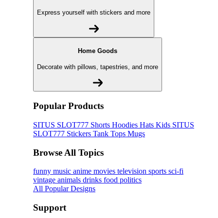
Express yourself with stickers and more
Home Goods
Decorate with pillows, tapestries, and more
Popular Products
SITUS SLOT777
Shorts
Hoodies
Hats
Kids SITUS
SLOT777
Stickers
Tank Tops
Mugs
Browse All Topics
funny
music
anime
movies
television
sports
sci-fi
vintage
animals
drinks
food
politics
All Popular Designs
Support