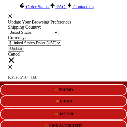
Order Status
FAQ
Contact Us
Update Your Browsing Preferences
Shipping Country:
Currency:
Cancel
Katie:
5'10"
160
PROMO
Select your person:
Male
Female
LOGIN
Height
Short
Med
Tall
DAFTAR
Weight
Slim
Avg
Heavy
LINK ALTERNATIF