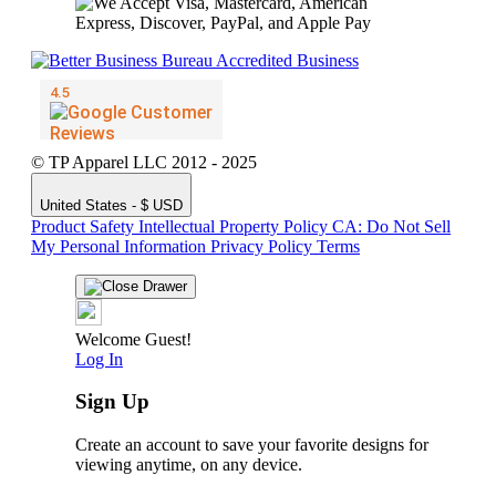
© TP Apparel LLC 2012 - 2025
United States - $ USD
Product Safety
Intellectual Property Policy
CA: Do Not Sell
My Personal Information
Privacy Policy
Terms
Welcome Guest!
Log In
Sign Up
Create an account to save your favorite designs for
viewing anytime, on any device.