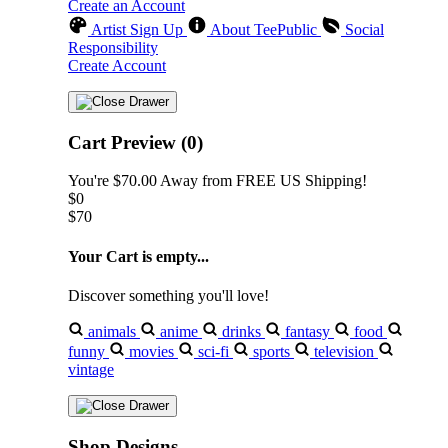
Create an Account
Artist Sign Up
About TeePublic
Social
Responsibility
Create Account
Cart Preview (0)
You're
$70.00
Away from
FREE US Shipping!
$0
$70
Your Cart is empty...
Discover something you'll love!
animals
anime
drinks
fantasy
food
funny
movies
sci-fi
sports
television
vintage
Shop Designs