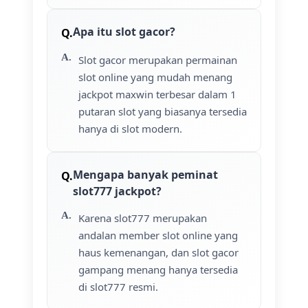
Apa itu slot gacor?
Slot gacor merupakan permainan
slot online yang mudah menang
jackpot maxwin terbesar dalam 1
putaran slot yang biasanya tersedia
hanya di slot modern.
Mengapa banyak peminat
slot777 jackpot?
Karena slot777 merupakan
andalan member slot online yang
haus kemenangan, dan slot gacor
gampang menang hanya tersedia
di slot777 resmi.