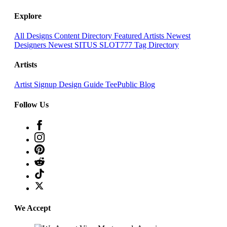
Explore
All Designs
Content Directory
Featured Artists
Newest
Designers
Newest SITUS SLOT777
Tag Directory
Artists
Artist Signup
Design Guide
TeePublic Blog
Follow Us
We Accept