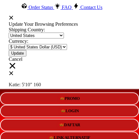
Order Status
FAQ
Contact Us
Update Your Browsing Preferences
Shipping Country:
Currency:
Cancel
Katie:
5'10"
160
PROMO
Select your person:
Male
Female
LOGIN
Height
Short
Med
Tall
DAFTAR
Weight
Slim
Avg
Heavy
LINK ALTERNATIF