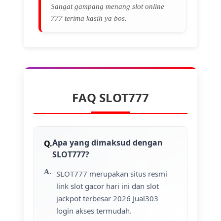
Sangat gampang menang slot online
777 terima kasih ya bos.
FAQ SLOT777
Apa yang dimaksud dengan
SLOT777?
SLOT777 merupakan situs resmi
link slot gacor hari ini dan slot
jackpot terbesar 2026 Jual303
login akses termudah.