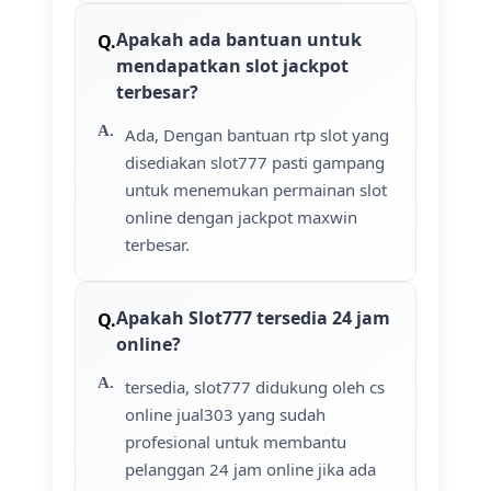
Apakah ada bantuan untuk
mendapatkan slot jackpot
terbesar?
Ada, Dengan bantuan rtp slot yang
disediakan slot777 pasti gampang
untuk menemukan permainan slot
online dengan jackpot maxwin
terbesar.
Apakah Slot777 tersedia 24 jam
online?
tersedia, slot777 didukung oleh cs
online jual303 yang sudah
profesional untuk membantu
pelanggan 24 jam online jika ada