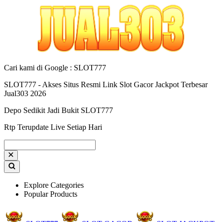
Cari kami di Google : SLOT777
SLOT777 - Akses Situs Resmi Link Slot Gacor Jackpot Terbesar
Jual303 2026
Depo Sedikit Jadi Bukit SLOT777
Rtp Terupdate Live Setiap Hari
Explore Categories
Popular Products