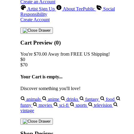
Create an Account
Artist Sign Up
About TeePublic
Social
Responsibility
Create Account
Cart Preview (0)
You're
$70.00
Away from
FREE US Shipping!
$0
$70
Your Cart is empty...
Discover something you'll love!
animals
anime
drinks
fantasy
food
funny
movies
sci-fi
sports
television
vintage
Shop Designs