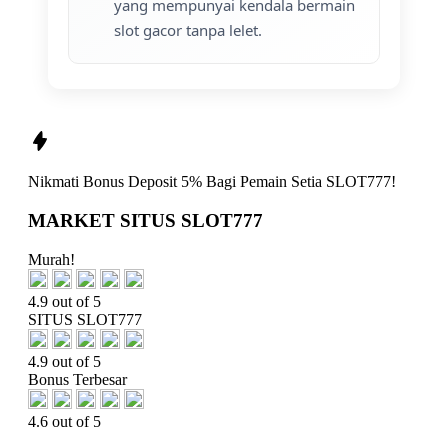
yang mempunyai kendala bermain
slot gacor tanpa lelet.
Nikmati
Bonus Deposit 5%
Bagi Pemain Setia
SLOT777!
MARKET SITUS SLOT777
Murah!
4.9 out of 5
SITUS SLOT777
4.9 out of 5
Bonus Terbesar
4.6 out of 5