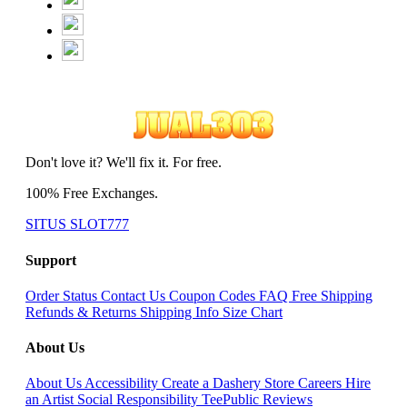
Don't love it? We'll fix it. For free.
100% Free Exchanges.
SITUS SLOT777
Support
Order Status
Contact Us
Coupon Codes
FAQ
Free Shipping
Refunds & Returns
Shipping Info
Size Chart
About Us
About Us
Accessibility
Create a Dashery Store
Careers
Hire
an Artist
Social Responsibility
TeePublic Reviews