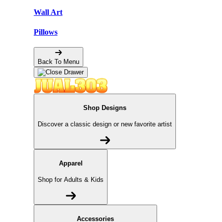
Wall Art
Pillows
Back To Menu
Shop Designs
Discover a classic design or new favorite artist
Apparel
Shop for Adults & Kids
Accessories