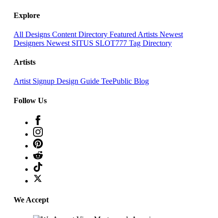
Explore
All Designs
Content Directory
Featured Artists
Newest
Designers
Newest SITUS SLOT777
Tag Directory
Artists
Artist Signup
Design Guide
TeePublic Blog
Follow Us
We Accept