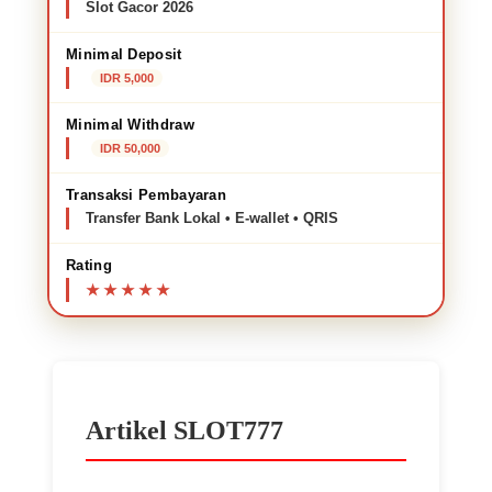
Slot Gacor 2026
Minimal Deposit
IDR 5,000
Minimal Withdraw
IDR 50,000
Transaksi Pembayaran
Transfer Bank Lokal • E-wallet • QRIS
Rating
Artikel SLOT777