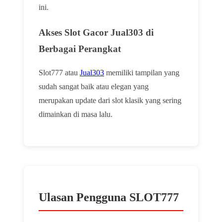
ini.
Akses Slot Gacor Jual303 di
Berbagai Perangkat
Slot777 atau
Jual303
memiliki tampilan yang
sudah sangat baik atau elegan yang
merupakan update dari slot klasik yang sering
dimainkan di masa lalu.
Ulasan Pengguna SLOT777