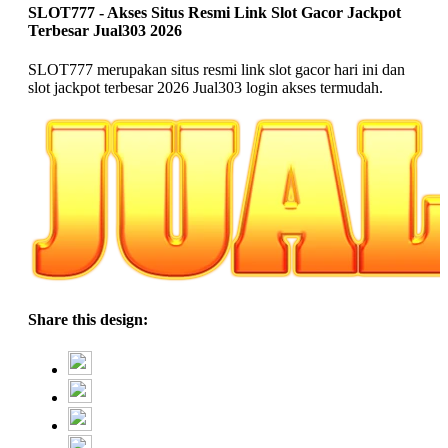
SLOT777 - Akses Situs Resmi Link Slot Gacor Jackpot
Terbesar Jual303 2026
SLOT777 merupakan situs resmi link slot gacor hari ini dan
slot jackpot terbesar 2026 Jual303 login akses termudah.
Share this design: