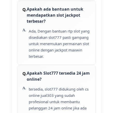
Apakah ada bantuan untuk
mendapatkan slot jackpot
terbesar?
Ada, Dengan bantuan rtp slot yang
disediakan slot777 pasti gampang
untuk menemukan permainan slot
online dengan jackpot maxwin
terbesar.
Apakah Slot777 tersedia 24 jam
online?
tersedia, slot777 didukung oleh cs
online jual303 yang sudah
profesional untuk membantu
pelanggan 24 jam online jika ada