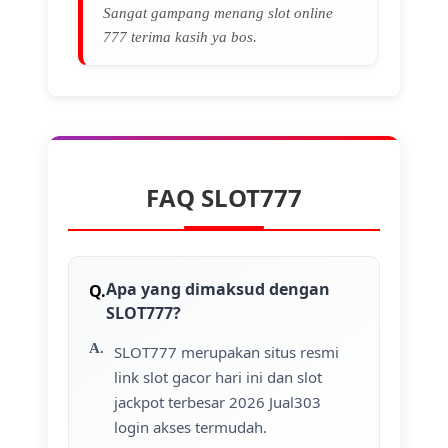
Sangat gampang menang slot online
777 terima kasih ya bos.
FAQ SLOT777
Apa yang dimaksud dengan
SLOT777?
SLOT777 merupakan situs resmi
link slot gacor hari ini dan slot
jackpot terbesar 2026 Jual303
login akses termudah.