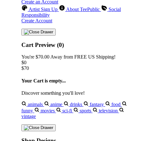
Create an Account
Artist Sign Up
About TeePublic
Social
Responsibility
Create Account
Cart Preview (0)
You're
$70.00
Away from
FREE US Shipping!
$0
$70
Your Cart is empty...
Discover something you'll love!
animals
anime
drinks
fantasy
food
funny
movies
sci-fi
sports
television
vintage
Shop Designs