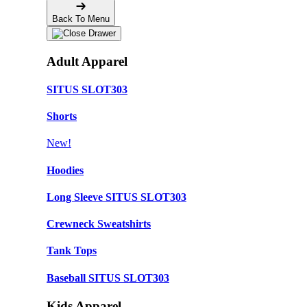
Back To Menu
Adult Apparel
SITUS SLOT303
Shorts
New!
Hoodies
Long Sleeve SITUS SLOT303
Crewneck Sweatshirts
Tank Tops
Baseball SITUS SLOT303
Kids Apparel