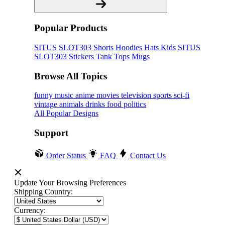
Popular Products
SITUS SLOT303
Shorts
Hoodies
Hats
Kids SITUS
SLOT303
Stickers
Tank Tops
Mugs
Browse All Topics
funny
music
anime
movies
television
sports
sci-fi
vintage
animals
drinks
food
politics
All Popular Designs
Support
Order Status
FAQ
Contact Us
Update Your Browsing Preferences
Shipping Country:
Currency: