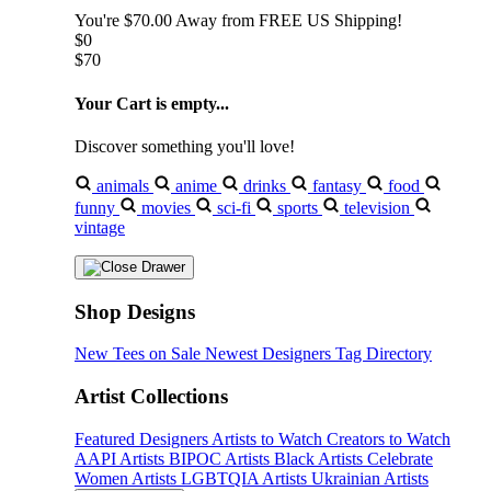
You're
$70.00
Away from
FREE US Shipping!
$0
$70
Your Cart is empty...
Discover something you'll love!
animals
anime
drinks
fantasy
food
funny
movies
sci-fi
sports
television
vintage
Shop Designs
New Tees on Sale
Newest Designers
Tag Directory
Artist Collections
Featured Designers
Artists to Watch
Creators to Watch
AAPI Artists
BIPOC Artists
Black Artists
Celebrate
Women Artists
LGBTQIA Artists
Ukrainian Artists