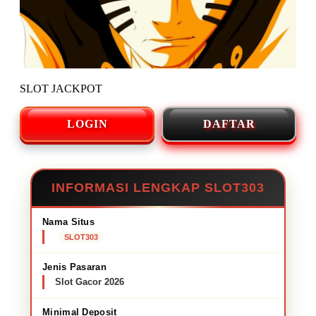
SLOT JACKPOT
LOGIN
DAFTAR
INFORMASI LENGKAP SLOT303
Nama Situs
SLOT303
Jenis Pasaran
Slot Gacor 2026
Minimal Deposit