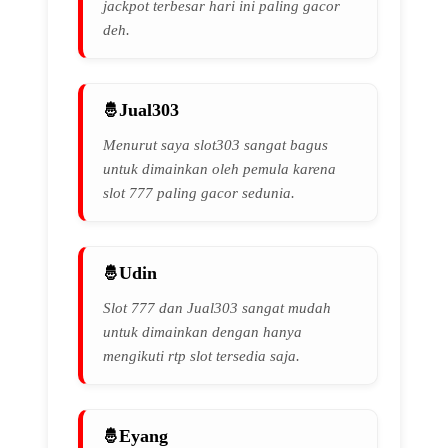
jackpot terbesar hari ini paling gacor
deh.
Jual303
Menurut saya slot303 sangat bagus
untuk dimainkan oleh pemula karena
slot 777 paling gacor sedunia.
Udin
Slot 777 dan Jual303 sangat mudah
untuk dimainkan dengan hanya
mengikuti rtp slot tersedia saja.
Eyang