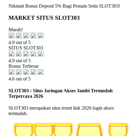
Nikmati
Bonus Deposit 5%
Bagi Pemain Setia
SLOT303!
MARKET SITUS SLOT303
Murah!
4.9 out of 5
SITUS SLOT303
4.9 out of 5
Bonus Terbesar
4.6 out of 5
SLOT303 : Situs Jaringan Akses Jambi Termudah
Terpercaya 2026
SLOT303 merupakan situs resmi link 2026 login akses
termudah.