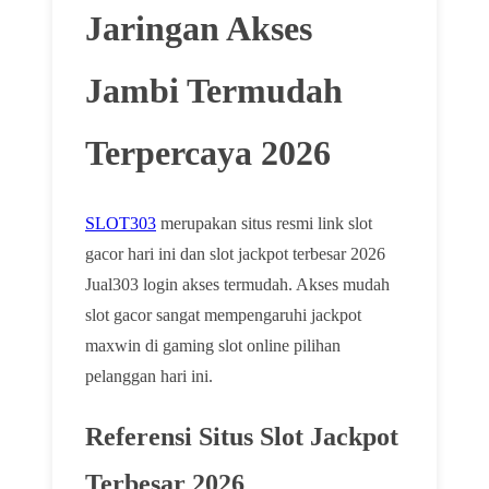
Jaringan Akses
Jambi Termudah
Terpercaya 2026
SLOT303
merupakan situs resmi link slot
gacor hari ini dan slot jackpot terbesar 2026
Jual303 login akses termudah. Akses mudah
slot gacor sangat mempengaruhi jackpot
maxwin di gaming slot online pilihan
pelanggan hari ini.
Referensi Situs Slot Jackpot
Terbesar 2026