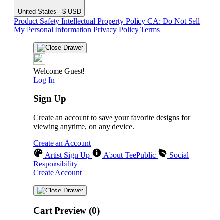
United States - $ USD
Product Safety
Intellectual Property Policy
CA: Do Not Sell
My Personal Information
Privacy Policy
Terms
Welcome Guest!
Log In
Sign Up
Create an account to save your favorite designs for
viewing anytime, on any device.
Create an Account
Artist Sign Up
About TeePublic
Social
Responsibility
Create Account
Cart Preview (0)