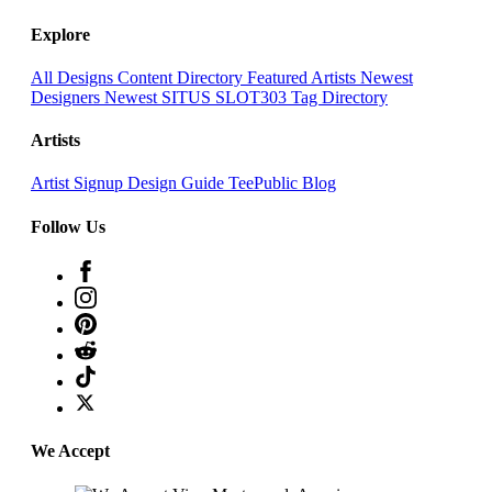
Explore
All Designs
Content Directory
Featured Artists
Newest
Designers
Newest SITUS SLOT303
Tag Directory
Artists
Artist Signup
Design Guide
TeePublic Blog
Follow Us
We Accept