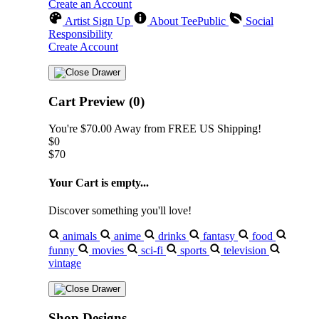
Create an Account
Artist Sign Up
About TeePublic
Social
Responsibility
Create Account
Cart Preview (0)
You're
$70.00
Away from
FREE US Shipping!
$0
$70
Your Cart is empty...
Discover something you'll love!
animals
anime
drinks
fantasy
food
funny
movies
sci-fi
sports
television
vintage
Shop Designs