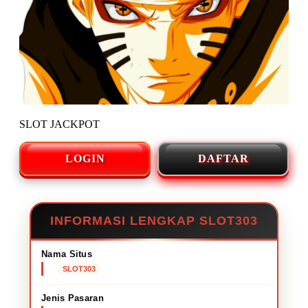
SLOT JACKPOT
LOGIN
DAFTAR
INFORMASI LENGKAP SLOT303
Nama Situs
SLOT303
Jenis Pasaran