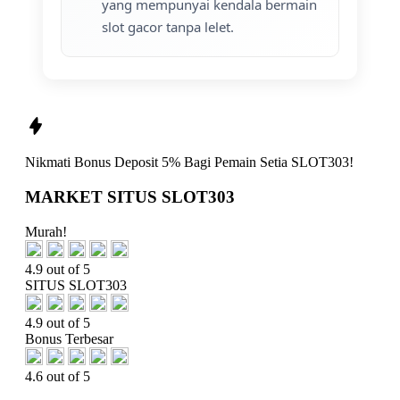
yang mempunyai kendala bermain
slot gacor tanpa lelet.
Nikmati
Bonus Deposit 5%
Bagi Pemain Setia
SLOT303!
MARKET SITUS SLOT303
Murah!
4.9 out of 5
SITUS SLOT303
4.9 out of 5
Bonus Terbesar
4.6 out of 5