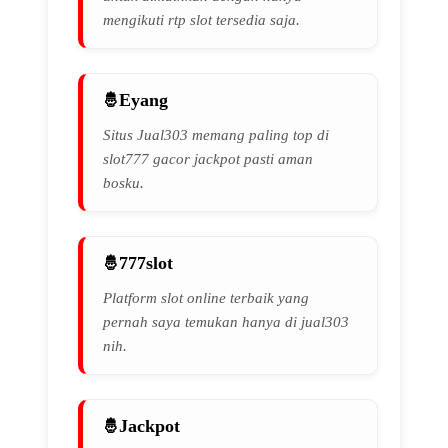
mengikuti rtp slot tersedia saja.
Eyang
Situs Jual303 memang paling top di
slot777 gacor jackpot pasti aman
bosku.
777slot
Platform slot online terbaik yang
pernah saya temukan hanya di jual303
nih.
Jackpot