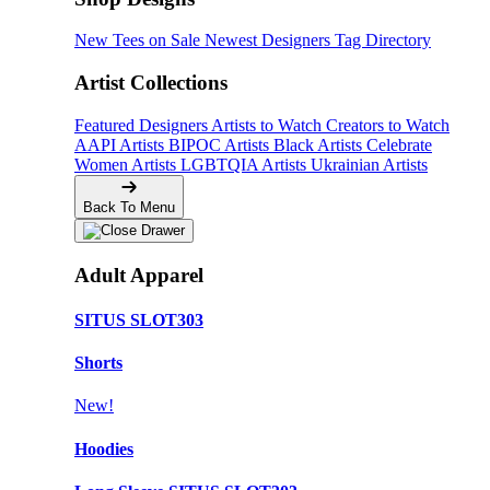
New Tees on Sale
Newest Designers
Tag Directory
Artist Collections
Featured Designers
Artists to Watch
Creators to Watch
AAPI Artists
BIPOC Artists
Black Artists
Celebrate
Women Artists
LGBTQIA Artists
Ukrainian Artists
Back To Menu
Adult Apparel
SITUS SLOT303
Shorts
New!
Hoodies