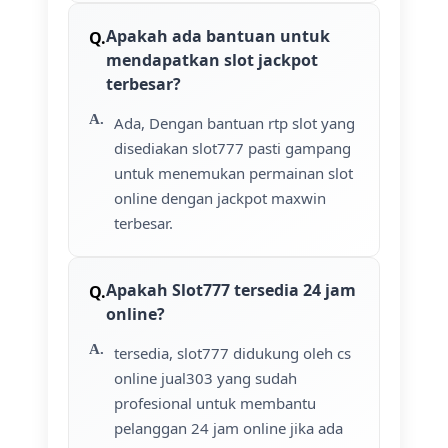
Apakah ada bantuan untuk
mendapatkan slot jackpot
terbesar?
Ada, Dengan bantuan rtp slot yang
disediakan slot777 pasti gampang
untuk menemukan permainan slot
online dengan jackpot maxwin
terbesar.
Apakah Slot777 tersedia 24 jam
online?
tersedia, slot777 didukung oleh cs
online jual303 yang sudah
profesional untuk membantu
pelanggan 24 jam online jika ada