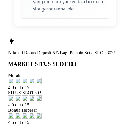
yang mempunyai kendala bermain
slot gacor tanpa lelet.
Nikmati
Bonus Deposit 5%
Bagi Pemain Setia
SLOT303!
MARKET SITUS SLOT303
Murah!
4.9 out of 5
SITUS SLOT303
4.9 out of 5
Bonus Terbesar
4.6 out of 5