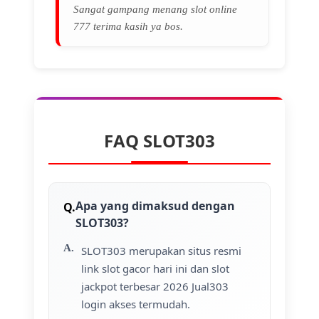
Sangat gampang menang slot online
777 terima kasih ya bos.
FAQ SLOT303
Apa yang dimaksud dengan
SLOT303?
SLOT303 merupakan situs resmi
link slot gacor hari ini dan slot
jackpot terbesar 2026 Jual303
login akses termudah.