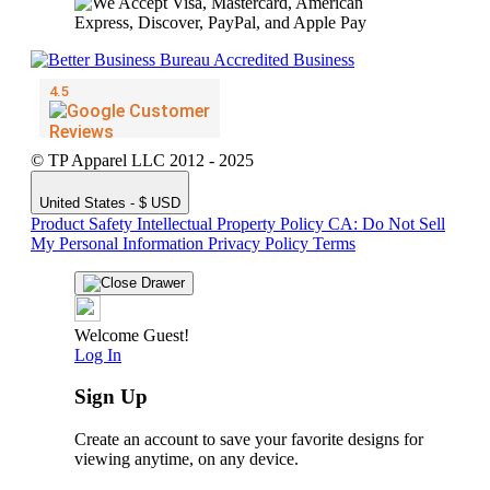
© TP Apparel LLC 2012 - 2025
United States - $ USD
Product Safety
Intellectual Property Policy
CA: Do Not Sell
My Personal Information
Privacy Policy
Terms
Welcome Guest!
Log In
Sign Up
Create an account to save your favorite designs for
viewing anytime, on any device.