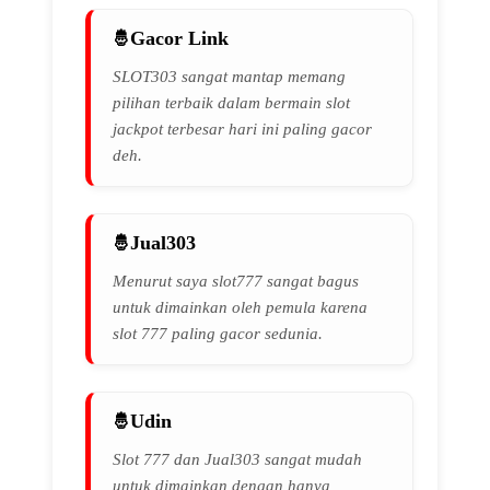
Gacor Link
SLOT303 sangat mantap memang
pilihan terbaik dalam bermain slot
jackpot terbesar hari ini paling gacor
deh.
Jual303
Menurut saya slot777 sangat bagus
untuk dimainkan oleh pemula karena
slot 777 paling gacor sedunia.
Udin
Slot 777 dan Jual303 sangat mudah
untuk dimainkan dengan hanya