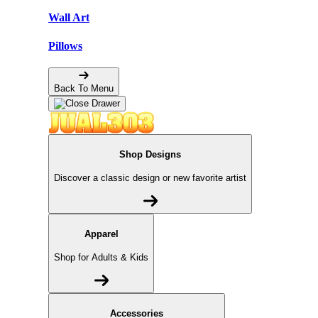
Wall Art
Pillows
Back To Menu
Shop Designs
Discover a classic design or new favorite artist
Apparel
Shop for Adults & Kids
Accessories