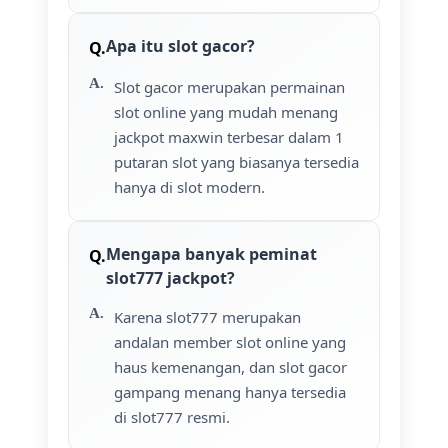
Apa itu slot gacor?
Slot gacor merupakan permainan
slot online yang mudah menang
jackpot maxwin terbesar dalam 1
putaran slot yang biasanya tersedia
hanya di slot modern.
Mengapa banyak peminat
slot777 jackpot?
Karena slot777 merupakan
andalan member slot online yang
haus kemenangan, dan slot gacor
gampang menang hanya tersedia
di slot777 resmi.