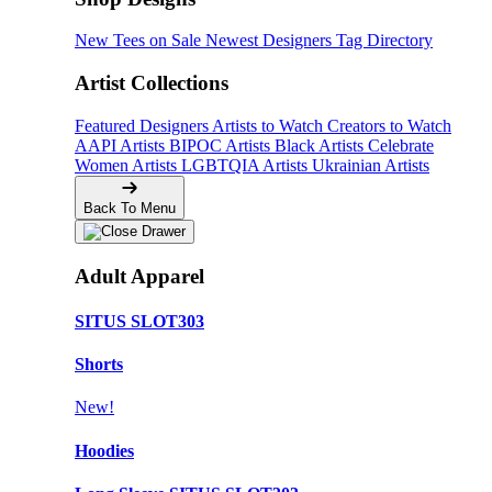
New Tees on Sale
Newest Designers
Tag Directory
Artist Collections
Featured Designers
Artists to Watch
Creators to Watch
AAPI Artists
BIPOC Artists
Black Artists
Celebrate
Women Artists
LGBTQIA Artists
Ukrainian Artists
Back To Menu
Adult Apparel
SITUS SLOT303
Shorts
New!
Hoodies