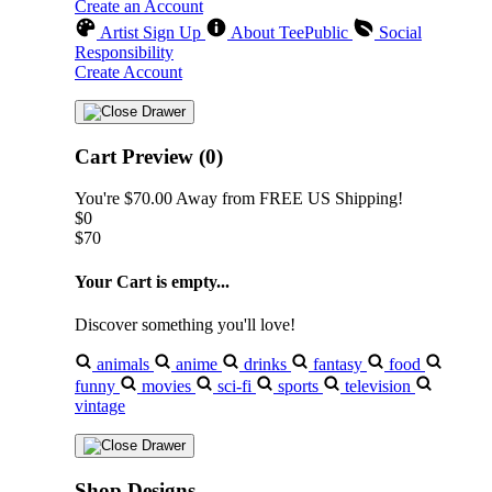
Create an Account
Artist Sign Up
About TeePublic
Social
Responsibility
Create Account
Cart Preview (0)
You're
$70.00
Away from
FREE US Shipping!
$0
$70
Your Cart is empty...
Discover something you'll love!
animals
anime
drinks
fantasy
food
funny
movies
sci-fi
sports
television
vintage
Shop Designs