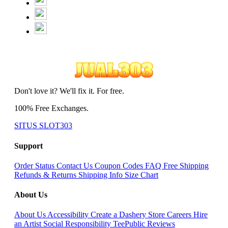
Don't love it? We'll fix it. For free.
100% Free Exchanges.
SITUS SLOT303
Support
Order Status
Contact Us
Coupon Codes
FAQ
Free Shipping
Refunds & Returns
Shipping Info
Size Chart
About Us
About Us
Accessibility
Create a Dashery Store
Careers
Hire
an Artist
Social Responsibility
TeePublic Reviews