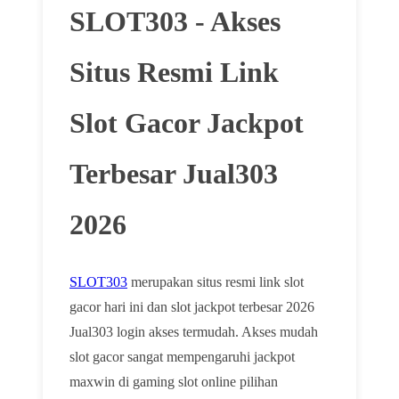
SLOT303 - Akses
Situs Resmi Link
Slot Gacor Jackpot
Terbesar Jual303
2026
SLOT303
merupakan situs resmi link slot
gacor hari ini dan slot jackpot terbesar 2026
Jual303 login akses termudah. Akses mudah
slot gacor sangat mempengaruhi jackpot
maxwin di gaming slot online pilihan