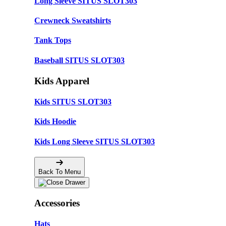
Long Sleeve SITUS SLOT303
Crewneck Sweatshirts
Tank Tops
Baseball SITUS SLOT303
Kids Apparel
Kids SITUS SLOT303
Kids Hoodie
Kids Long Sleeve SITUS SLOT303
Back To Menu
Accessories
Hats