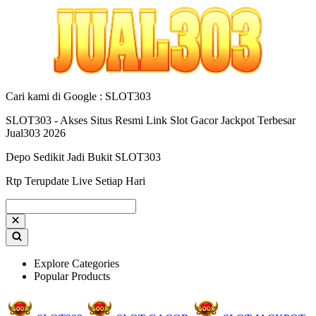
Cari kami di Google : SLOT303
SLOT303 - Akses Situs Resmi Link Slot Gacor Jackpot Terbesar
Jual303 2026
Depo Sedikit Jadi Bukit SLOT303
Rtp Terupdate Live Setiap Hari
Explore Categories
Popular Products