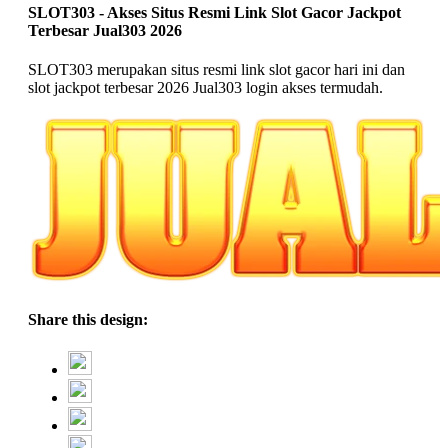
SLOT303 - Akses Situs Resmi Link Slot Gacor Jackpot
Terbesar Jual303 2026
SLOT303 merupakan situs resmi link slot gacor hari ini dan
slot jackpot terbesar 2026 Jual303 login akses termudah.
Share this design: