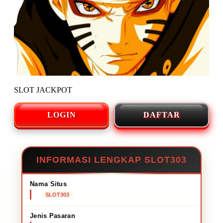
SLOT JACKPOT
LOGIN
DAFTAR
INFORMASI LENGKAP SLOT303
Nama Situs
SLOT303
Jenis Pasaran