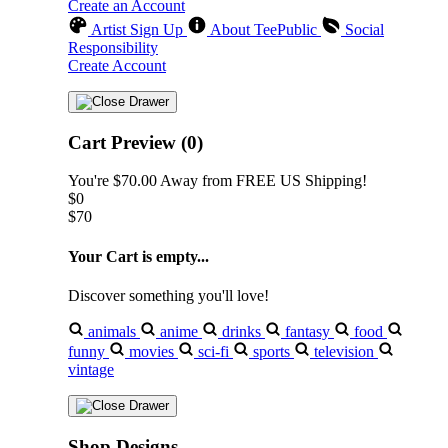
Create an Account
Artist Sign Up
About TeePublic
Social
Responsibility
Create Account
Cart Preview (0)
You're
$70.00
Away from
FREE US Shipping!
$0
$70
Your Cart is empty...
Discover something you'll love!
animals
anime
drinks
fantasy
food
funny
movies
sci-fi
sports
television
vintage
Shop Designs