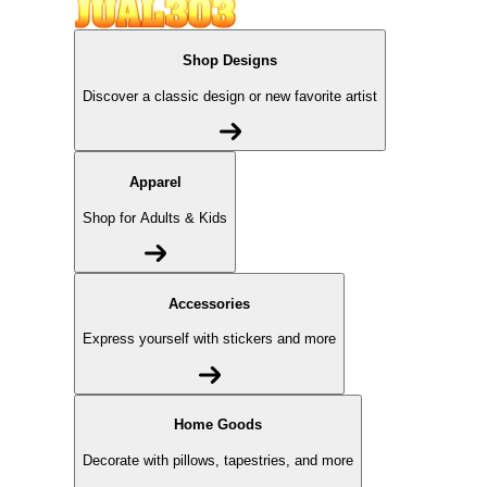
Shop Designs
Discover a classic design or new favorite artist
Apparel
Shop for Adults & Kids
Accessories
Express yourself with stickers and more
Home Goods
Decorate with pillows, tapestries, and more