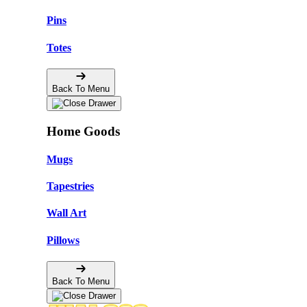
Pins
Totes
Back To Menu
Home Goods
Mugs
Tapestries
Wall Art
Pillows
Back To Menu