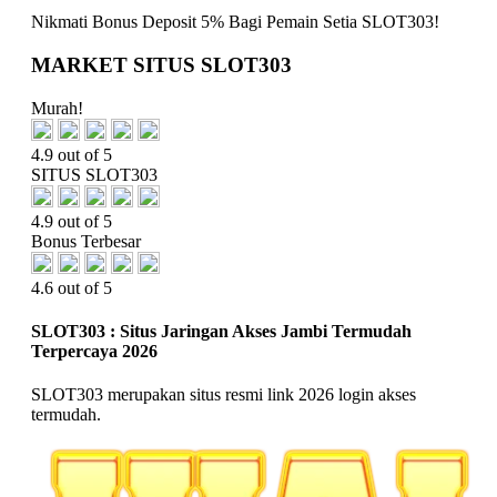
Nikmati
Bonus Deposit 5%
Bagi Pemain Setia
SLOT303!
MARKET SITUS SLOT303
Murah!
4.9 out of 5
SITUS SLOT303
4.9 out of 5
Bonus Terbesar
4.6 out of 5
SLOT303 : Situs Jaringan Akses Jambi Termudah
Terpercaya 2026
SLOT303 merupakan situs resmi link 2026 login akses
termudah.