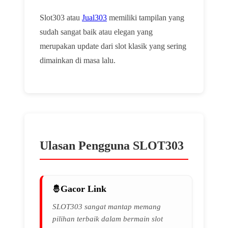
Slot303 atau
Jual303
memiliki tampilan yang
sudah sangat baik atau elegan yang
merupakan update dari slot klasik yang sering
dimainkan di masa lalu.
Ulasan Pengguna SLOT303
Gacor Link
SLOT303 sangat mantap memang
pilihan terbaik dalam bermain slot