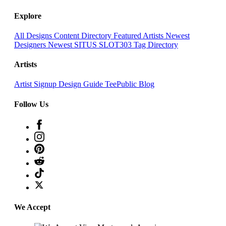
Explore
All Designs
Content Directory
Featured Artists
Newest
Designers
Newest SITUS SLOT303
Tag Directory
Artists
Artist Signup
Design Guide
TeePublic Blog
Follow Us
We Accept