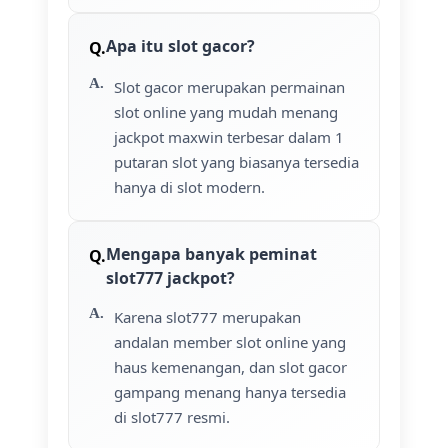
Apa itu slot gacor?
Slot gacor merupakan permainan
slot online yang mudah menang
jackpot maxwin terbesar dalam 1
putaran slot yang biasanya tersedia
hanya di slot modern.
Mengapa banyak peminat
slot777 jackpot?
Karena slot777 merupakan
andalan member slot online yang
haus kemenangan, dan slot gacor
gampang menang hanya tersedia
di slot777 resmi.