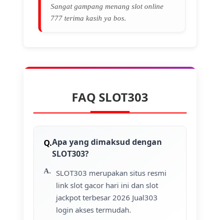
Sangat gampang menang slot online
777 terima kasih ya bos.
FAQ SLOT303
Apa yang dimaksud dengan
SLOT303?
SLOT303 merupakan situs resmi
link slot gacor hari ini dan slot
jackpot terbesar 2026 Jual303
login akses termudah.