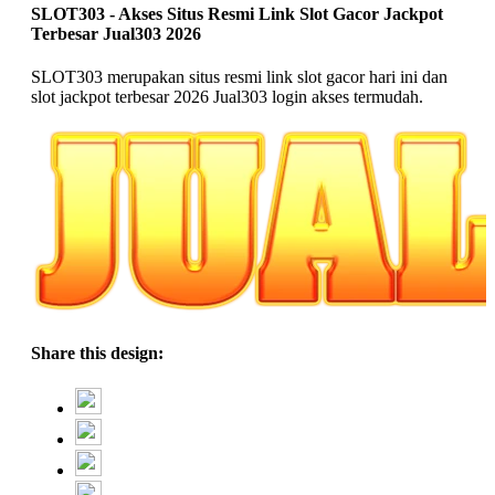
SLOT303 - Akses Situs Resmi Link Slot Gacor Jackpot
Terbesar Jual303 2026
SLOT303 merupakan situs resmi link slot gacor hari ini dan
slot jackpot terbesar 2026 Jual303 login akses termudah.
Share this design: