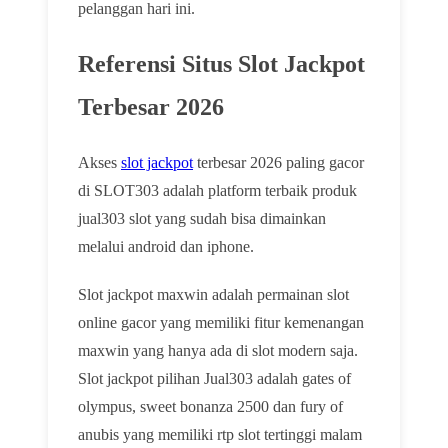
pelanggan hari ini.
Referensi Situs Slot Jackpot
Terbesar 2026
Akses
slot jackpot
terbesar 2026 paling gacor
di SLOT303 adalah platform terbaik produk
jual303 slot yang sudah bisa dimainkan
melalui android dan iphone.
Slot jackpot maxwin adalah permainan slot
online gacor yang memiliki fitur kemenangan
maxwin yang hanya ada di slot modern saja.
Slot jackpot pilihan Jual303 adalah gates of
olympus, sweet bonanza 2500 dan fury of
anubis yang memiliki rtp slot tertinggi malam