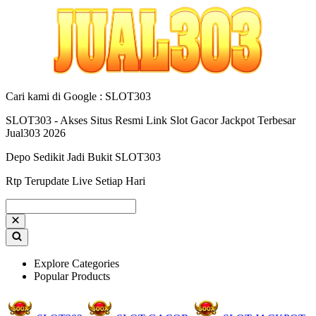
Cari kami di Google : SLOT303
SLOT303 - Akses Situs Resmi Link Slot Gacor Jackpot Terbesar
Jual303 2026
Depo Sedikit Jadi Bukit SLOT303
Rtp Terupdate Live Setiap Hari
Explore Categories
Popular Products