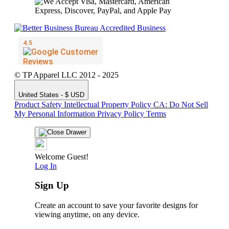
© TP Apparel LLC 2012 - 2025
United States - $ USD
Product Safety
Intellectual Property Policy
CA: Do Not Sell
My Personal Information
Privacy Policy
Terms
Welcome Guest!
Log In
Sign Up
Create an account to save your favorite designs for
viewing anytime, on any device.