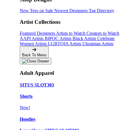
New Tees on Sale
Newest Designers
Tag Directory
Artist Collections
Featured Designers
Artists to Watch
Creators to Watch
AAPI Artists
BIPOC Artists
Black Artists
Celebrate
Women Artists
LGBTQIA Artists
Ukrainian Artists
Back To Menu
Adult Apparel
SITUS SLOT303
Shorts
New!
Hoodies