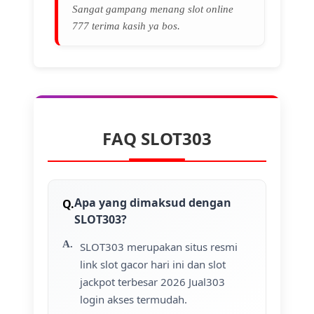
Sangat gampang menang slot online
777 terima kasih ya bos.
FAQ SLOT303
Apa yang dimaksud dengan
SLOT303?
SLOT303 merupakan situs resmi
link slot gacor hari ini dan slot
jackpot terbesar 2026 Jual303
login akses termudah.