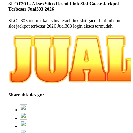
SLOT303 - Akses Situs Resmi Link Slot Gacor Jackpot
Terbesar Jual303 2026
SLOT303 merupakan situs resmi link slot gacor hari ini dan
slot jackpot terbesar 2026 Jual303 login akses termudah.
Share this design: