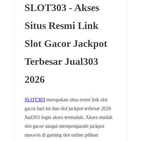
SLOT303 - Akses
Situs Resmi Link
Slot Gacor Jackpot
Terbesar Jual303
2026
SLOT303
merupakan situs resmi link slot
gacor hari ini dan slot jackpot terbesar 2026
Jual303 login akses termudah. Akses mudah
slot gacor sangat mempengaruhi jackpot
maxwin di gaming slot online pilihan