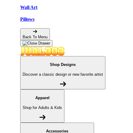
Wall Art
Pillows
Back To Menu
Shop Designs
Discover a classic design or new favorite artist
Apparel
Shop for Adults & Kids
Accessories