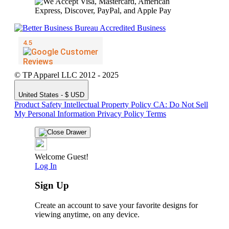
© TP Apparel LLC 2012 - 2025
United States - $ USD
Product Safety
Intellectual Property Policy
CA: Do Not Sell
My Personal Information
Privacy Policy
Terms
Welcome Guest!
Log In
Sign Up
Create an account to save your favorite designs for
viewing anytime, on any device.