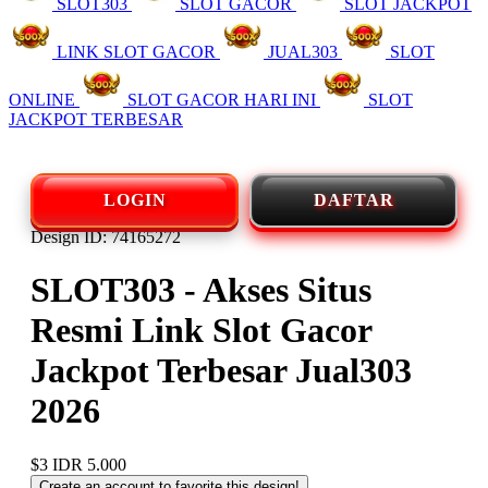
SLOT303
SLOT GACOR
SLOT JACKPOT
LINK SLOT GACOR
JUAL303
SLOT
ONLINE
SLOT GACOR HARI INI
SLOT
JACKPOT TERBESAR
LOGIN
DAFTAR
Design ID: 74165272
SLOT303 - Akses Situs
Resmi Link Slot Gacor
Jackpot Terbesar Jual303
2026
$3
IDR 5.000
Create an account to favorite this design!