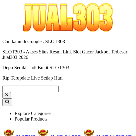
Cari kami di Google : SLOT303
SLOT303 - Akses Situs Resmi Link Slot Gacor Jackpot Terbesar
Jual303 2026
Depo Sedikit Jadi Bukit SLOT303
Rtp Terupdate Live Setiap Hari
Explore Categories
Popular Products