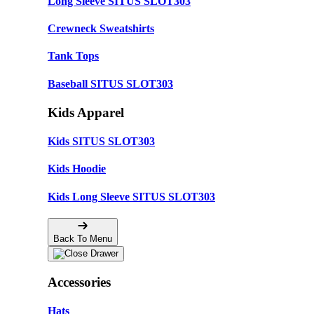
Long Sleeve SITUS SLOT303
Crewneck Sweatshirts
Tank Tops
Baseball SITUS SLOT303
Kids Apparel
Kids SITUS SLOT303
Kids Hoodie
Kids Long Sleeve SITUS SLOT303
Back To Menu
Accessories
Hats