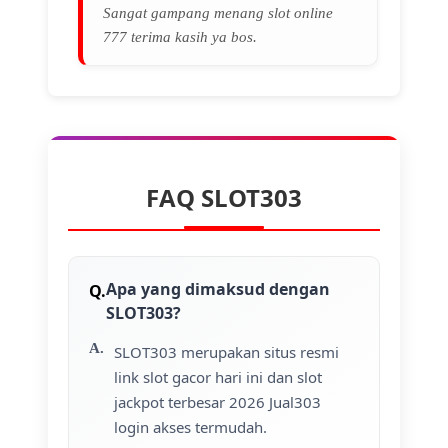
Sangat gampang menang slot online
777 terima kasih ya bos.
FAQ SLOT303
Apa yang dimaksud dengan
SLOT303?
SLOT303 merupakan situs resmi
link slot gacor hari ini dan slot
jackpot terbesar 2026 Jual303
login akses termudah.