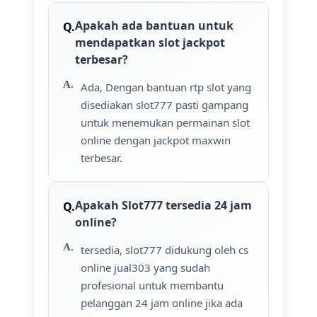
Apakah ada bantuan untuk
mendapatkan slot jackpot
terbesar?
Ada, Dengan bantuan rtp slot yang
disediakan slot777 pasti gampang
untuk menemukan permainan slot
online dengan jackpot maxwin
terbesar.
Apakah Slot777 tersedia 24 jam
online?
tersedia, slot777 didukung oleh cs
online jual303 yang sudah
profesional untuk membantu
pelanggan 24 jam online jika ada