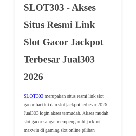
SLOT303 - Akses
Situs Resmi Link
Slot Gacor Jackpot
Terbesar Jual303
2026
SLOT303
merupakan situs resmi link slot
gacor hari ini dan slot jackpot terbesar 2026
Jual303 login akses termudah. Akses mudah
slot gacor sangat mempengaruhi jackpot
maxwin di gaming slot online pilihan