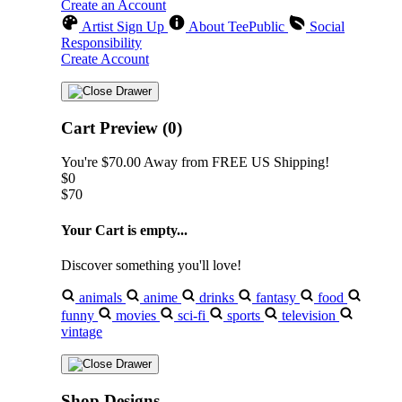
Create an Account
Artist Sign Up
About TeePublic
Social
Responsibility
Create Account
Cart Preview (0)
You're
$70.00
Away from
FREE US Shipping!
$0
$70
Your Cart is empty...
Discover something you'll love!
animals
anime
drinks
fantasy
food
funny
movies
sci-fi
sports
television
vintage
Shop Designs