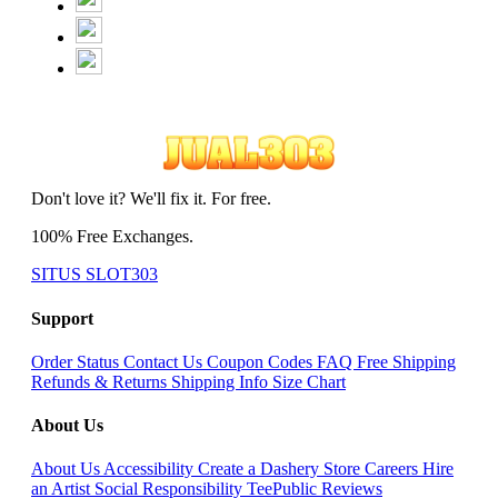
Don't love it? We'll fix it. For free.
100% Free Exchanges.
SITUS SLOT303
Support
Order Status
Contact Us
Coupon Codes
FAQ
Free Shipping
Refunds & Returns
Shipping Info
Size Chart
About Us
About Us
Accessibility
Create a Dashery Store
Careers
Hire
an Artist
Social Responsibility
TeePublic Reviews