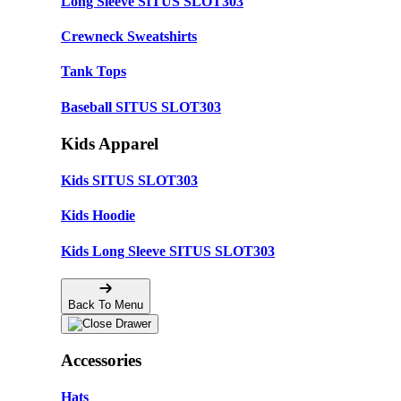
Long Sleeve SITUS SLOT303
Crewneck Sweatshirts
Tank Tops
Baseball SITUS SLOT303
Kids Apparel
Kids SITUS SLOT303
Kids Hoodie
Kids Long Sleeve SITUS SLOT303
Back To Menu
Accessories
Hats