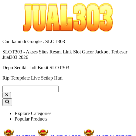
Cari kami di Google : SLOT303
SLOT303 - Akses Situs Resmi Link Slot Gacor Jackpot Terbesar
Jual303 2026
Depo Sedikit Jadi Bukit SLOT303
Rtp Terupdate Live Setiap Hari
Explore Categories
Popular Products