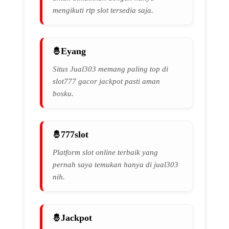
mengikuti rtp slot tersedia saja.
Eyang
Situs Jual303 memang paling top di
slot777 gacor jackpot pasti aman
bosku.
777slot
Platform slot online terbaik yang
pernah saya temukan hanya di jual303
nih.
Jackpot