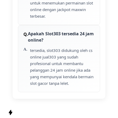
untuk menemukan permainan slot
online dengan jackpot maxwin
terbesar.
Apakah Slot303 tersedia 24 jam
online?
tersedia, slot303 didukung oleh cs
online jual303 yang sudah
profesional untuk membantu
pelanggan 24 jam online jika ada
yang mempunyai kendala bermain
slot gacor tanpa lelet.