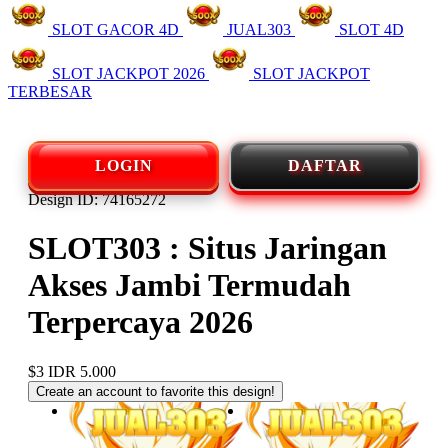
SLOT GACOR 4D
JUAL303
SLOT 4D
SLOT JACKPOT 2026
SLOT JACKPOT
TERBESAR
LOGIN
DAFTAR
Design ID: 74165272
SLOT303 : Situs Jaringan
Akses Jambi Termudah
Terpercaya 2026
$3
IDR 5.000
Create an account to favorite this design!