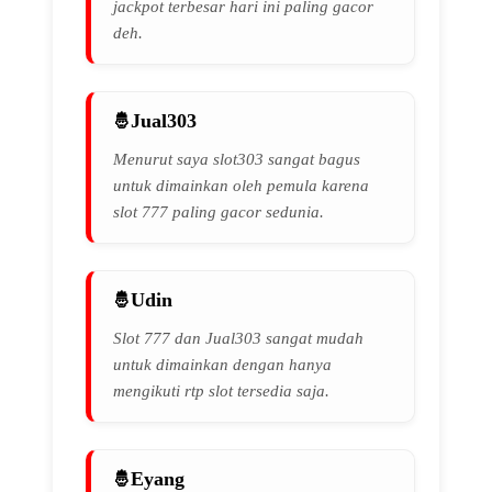
jackpot terbesar hari ini paling gacor
deh.
Jual303
Menurut saya slot303 sangat bagus
untuk dimainkan oleh pemula karena
slot 777 paling gacor sedunia.
Udin
Slot 777 dan Jual303 sangat mudah
untuk dimainkan dengan hanya
mengikuti rtp slot tersedia saja.
Eyang