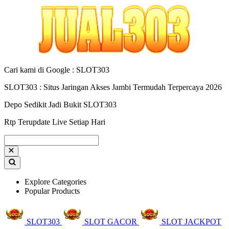
Cari kami di Google : SLOT303
SLOT303 : Situs Jaringan Akses Jambi Termudah Terpercaya 2026
Depo Sedikit Jadi Bukit SLOT303
Rtp Terupdate Live Setiap Hari
Explore Categories
Popular Products
SLOT303
SLOT GACOR
SLOT JACKPOT