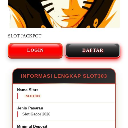
SLOT JACKPOT
LOGIN
DAFTAR
INFORMASI LENGKAP SLOT303
Nama Situs
SLOT303
Jenis Pasaran
Slot Gacor 2026
Minimal Deposit