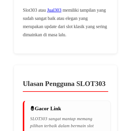
Slot303 atau
Jual303
memiliki tampilan yang
sudah sangat baik atau elegan yang
merupakan update dari slot klasik yang sering
dimainkan di masa lalu.
Ulasan Pengguna SLOT303
Gacor Link
SLOT303 sangat mantap memang
pilihan terbaik dalam bermain slot