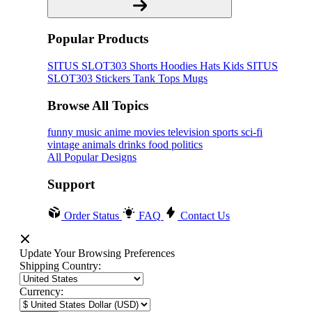
Popular Products
SITUS SLOT303
Shorts
Hoodies
Hats
Kids SITUS
SLOT303
Stickers
Tank Tops
Mugs
Browse All Topics
funny
music
anime
movies
television
sports
sci-fi
vintage
animals
drinks
food
politics
All Popular Designs
Support
Order Status
FAQ
Contact Us
Update Your Browsing Preferences
Shipping Country:
Currency: