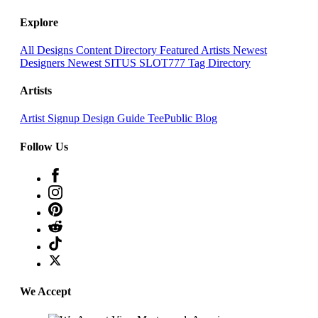
Explore
All Designs
Content Directory
Featured Artists
Newest
Designers
Newest SITUS SLOT777
Tag Directory
Artists
Artist Signup
Design Guide
TeePublic Blog
Follow Us
We Accept