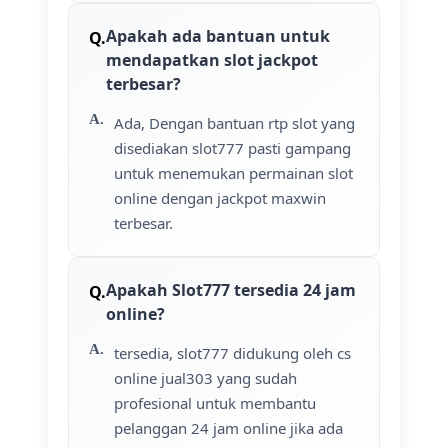
Apakah ada bantuan untuk
mendapatkan slot jackpot
terbesar?
Ada, Dengan bantuan rtp slot yang
disediakan slot777 pasti gampang
untuk menemukan permainan slot
online dengan jackpot maxwin
terbesar.
Apakah Slot777 tersedia 24 jam
online?
tersedia, slot777 didukung oleh cs
online jual303 yang sudah
profesional untuk membantu
pelanggan 24 jam online jika ada