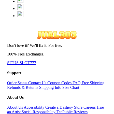
Don't love it? We'll fix it. For free.
100% Free Exchanges.
SITUS SLOT777
Support
Order Status
Contact Us
Coupon Codes
FAQ
Free Shipping
Refunds & Returns
Shipping Info
Size Chart
About Us
About Us
Accessibility
Create a Dashery Store
Careers
Hire
an Artist
Social Responsibility
TeePublic Reviews