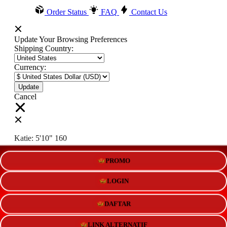
Order Status
FAQ
Contact Us
Update Your Browsing Preferences
Shipping Country:
Currency:
Cancel
Katie:
5'10"
160
PROMO
Select your person:
Male
Female
LOGIN
Height
Short
Med
Tall
DAFTAR
Weight
Slim
Avg
Heavy
LINK ALTERNATIF