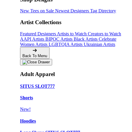
New Tees on Sale
Newest Designers
Tag Directory
Artist Collections
Featured Designers
Artists to Watch
Creators to Watch
AAPI Artists
BIPOC Artists
Black Artists
Celebrate
Women Artists
LGBTQIA Artists
Ukrainian Artists
Back To Menu
Adult Apparel
SITUS SLOT777
Shorts
New!
Hoodies