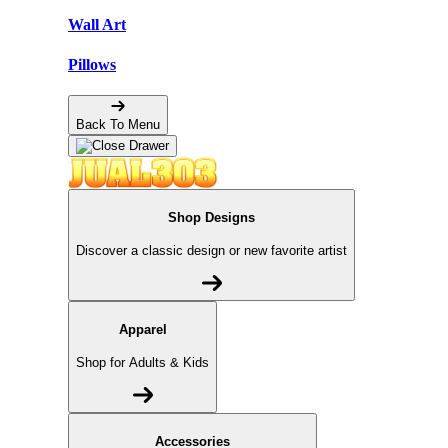
Wall Art
Pillows
Back To Menu
Shop Designs
Discover a classic design or new favorite artist
Apparel
Shop for Adults & Kids
Accessories