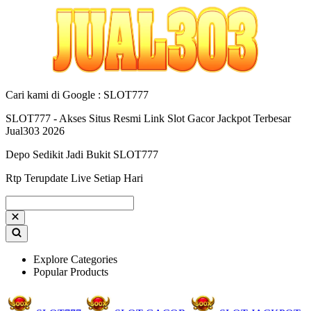
Cari kami di Google : SLOT777
SLOT777 - Akses Situs Resmi Link Slot Gacor Jackpot Terbesar
Jual303 2026
Depo Sedikit Jadi Bukit SLOT777
Rtp Terupdate Live Setiap Hari
Explore Categories
Popular Products