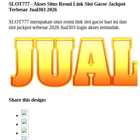
SLOT777 - Akses Situs Resmi Link Slot Gacor Jackpot
Terbesar Jual303 2026
SLOT777 merupakan situs resmi link slot gacor hari ini dan
slot jackpot terbesar 2026 Jual303 login akses termudah.
Share this design: