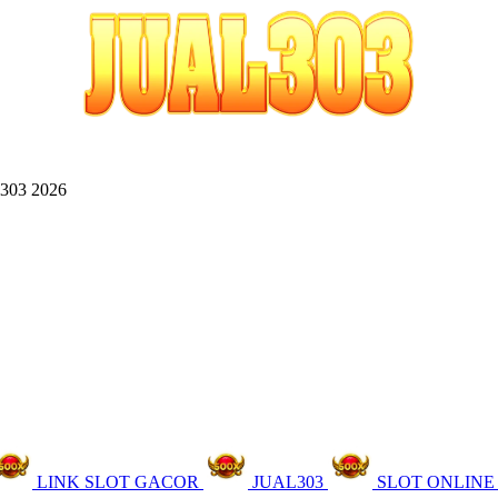
l303 2026
LINK SLOT GACOR
JUAL303
SLOT ONLINE