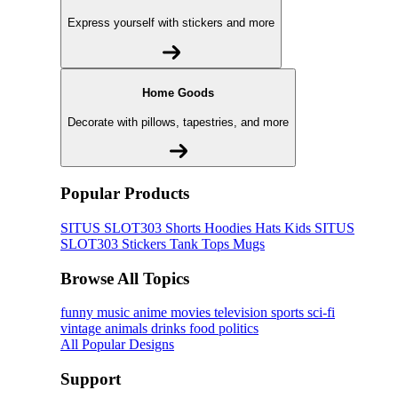
Express yourself with stickers and more
Home Goods
Decorate with pillows, tapestries, and more
Popular Products
SITUS SLOT303
Shorts
Hoodies
Hats
Kids SITUS
SLOT303
Stickers
Tank Tops
Mugs
Browse All Topics
funny
music
anime
movies
television
sports
sci-fi
vintage
animals
drinks
food
politics
All Popular Designs
Support