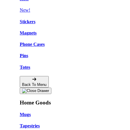
New!
Stickers
Magnets
Phone Cases
Pins
Totes
Back To Menu
Home Goods
Mugs
Tapestries