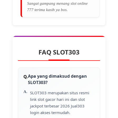
Sangat gampang menang slot online
777 terima kasih ya bos.
FAQ SLOT303
Apa yang dimaksud dengan
SLOT303?
SLOT303 merupakan situs resmi
link slot gacor hari ini dan slot
jackpot terbesar 2026 Jual303
login akses termudah.