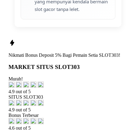
yang mempunyai kendala bermain
slot gacor tanpa lelet.
Nikmati
Bonus Deposit 5%
Bagi Pemain Setia
SLOT303!
MARKET SITUS SLOT303
Murah!
4.9 out of 5
SITUS SLOT303
4.9 out of 5
Bonus Terbesar
4.6 out of 5