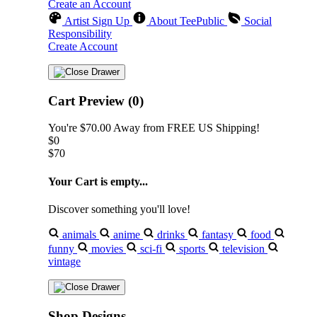
Create an Account
Artist Sign Up
About TeePublic
Social
Responsibility
Create Account
Cart Preview (0)
You're
$70.00
Away from
FREE US Shipping!
$0
$70
Your Cart is empty...
Discover something you'll love!
animals
anime
drinks
fantasy
food
funny
movies
sci-fi
sports
television
vintage
Shop Designs