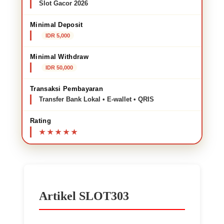
Slot Gacor 2026
Minimal Deposit
IDR 5,000
Minimal Withdraw
IDR 50,000
Transaksi Pembayaran
Transfer Bank Lokal • E-wallet • QRIS
Rating
Artikel SLOT303