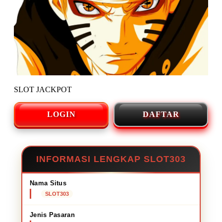
SLOT JACKPOT
LOGIN
DAFTAR
INFORMASI LENGKAP SLOT303
Nama Situs
SLOT303
Jenis Pasaran