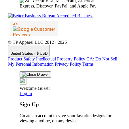
© TP Apparel LLC 2012 - 2025
United States - $ USD
Product Safety
Intellectual Property Policy
CA: Do Not Sell
My Personal Information
Privacy Policy
Terms
Welcome Guest!
Log In
Sign Up
Create an account to save your favorite designs for
viewing anytime, on any device.