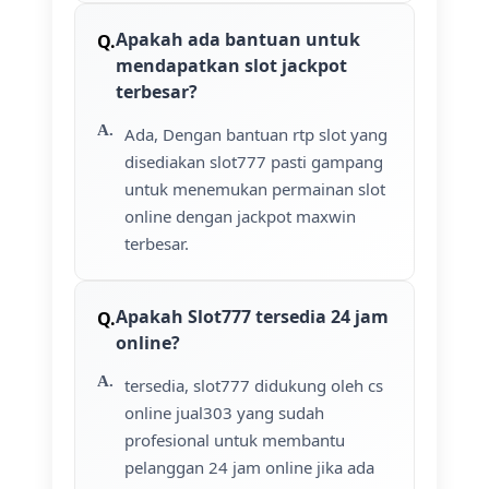
Apakah ada bantuan untuk
mendapatkan slot jackpot
terbesar?
Ada, Dengan bantuan rtp slot yang
disediakan slot777 pasti gampang
untuk menemukan permainan slot
online dengan jackpot maxwin
terbesar.
Apakah Slot777 tersedia 24 jam
online?
tersedia, slot777 didukung oleh cs
online jual303 yang sudah
profesional untuk membantu
pelanggan 24 jam online jika ada