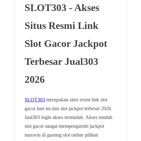
SLOT303 - Akses
Situs Resmi Link
Slot Gacor Jackpot
Terbesar Jual303
2026
SLOT303
merupakan situs resmi link slot
gacor hari ini dan slot jackpot terbesar 2026
Jual303 login akses termudah. Akses mudah
slot gacor sangat mempengaruhi jackpot
maxwin di gaming slot online pilihan