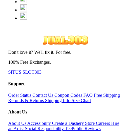
Don't love it? We'll fix it. For free.
100% Free Exchanges.
SITUS SLOT303
Support
Order Status
Contact Us
Coupon Codes
FAQ
Free Shipping
Refunds & Returns
Shipping Info
Size Chart
About Us
About Us
Accessibility
Create a Dashery Store
Careers
Hire
an Artist
Social Responsibility
TeePublic Reviews