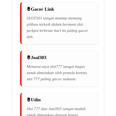
Gacor Link
SLOT303 sangat mantap memang
pilihan terbaik dalam bermain slot
jackpot terbesar hari ini paling gacor
deh.
Jual303
Menurut saya slot777 sangat bagus
untuk dimainkan oleh pemula karena
slot 777 paling gacor sedunia.
Udin
Slot 777 dan Jual303 sangat mudah
untuk dimainkan dengan hanya