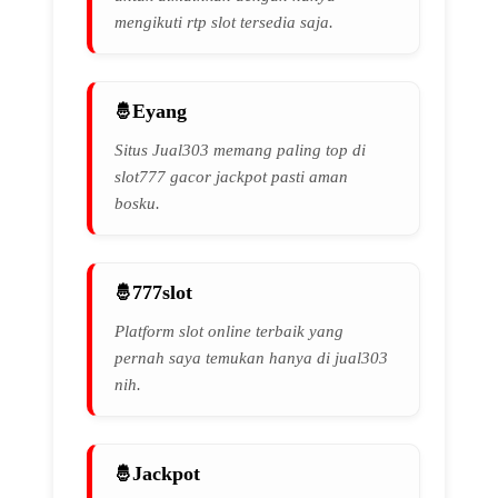
mengikuti rtp slot tersedia saja.
Eyang
Situs Jual303 memang paling top di
slot777 gacor jackpot pasti aman
bosku.
777slot
Platform slot online terbaik yang
pernah saya temukan hanya di jual303
nih.
Jackpot