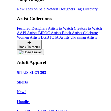
New Tees on Sale
Newest Designers
Tag Directory
Artist Collections
Featured Designers
Artists to Watch
Creators to Watch
AAPI Artists
BIPOC Artists
Black Artists
Celebrate
Women Artists
LGBTQIA Artists
Ukrainian Artists
Back To Menu
Adult Apparel
SITUS SLOT303
Shorts
New!
Hoodies