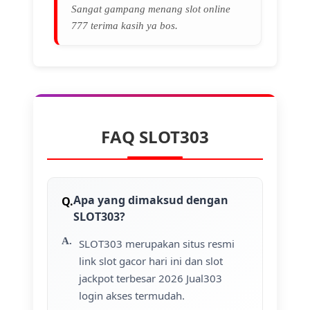
Sangat gampang menang slot online
777 terima kasih ya bos.
FAQ SLOT303
Apa yang dimaksud dengan
SLOT303?
SLOT303 merupakan situs resmi
link slot gacor hari ini dan slot
jackpot terbesar 2026 Jual303
login akses termudah.