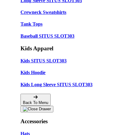
Long Sleeve SITUS SLOT303
Crewneck Sweatshirts
Tank Tops
Baseball SITUS SLOT303
Kids Apparel
Kids SITUS SLOT303
Kids Hoodie
Kids Long Sleeve SITUS SLOT303
Back To Menu
Accessories
Hats