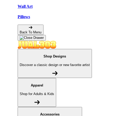
Wall Art
Pillows
Back To Menu
Shop Designs
Discover a classic design or new favorite artist
Apparel
Shop for Adults & Kids
Accessories