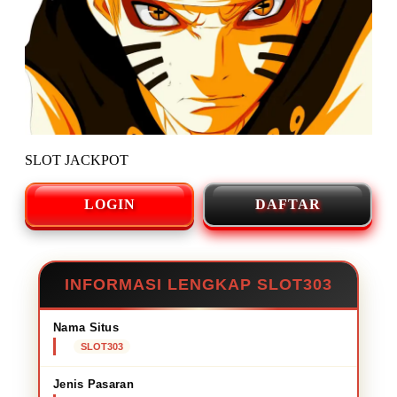
SLOT JACKPOT
LOGIN
DAFTAR
INFORMASI LENGKAP SLOT303
Nama Situs
SLOT303
Jenis Pasaran