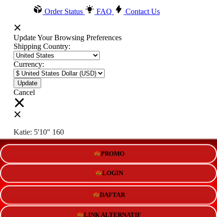
Order Status
FAQ
Contact Us
Update Your Browsing Preferences
Shipping Country:
Currency:
Cancel
Katie:
5'10"
160
PROMO
Select your person:
Male
Female
LOGIN
Height
Short
Med
Tall
DAFTAR
Weight
Slim
Avg
Heavy
LINK ALTERNATIF