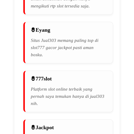
mengikuti rtp slot tersedia saja.
Eyang
Situs Jual303 memang paling top di
slot777 gacor jackpot pasti aman
bosku.
777slot
Platform slot online terbaik yang
pernah saya temukan hanya di jual303
nih.
Jackpot