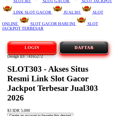
SLOT303
SLOT GACOR
SLOT JACKPOT
LINK SLOT GACOR
JUAL303
SLOT
ONLINE
SLOT GACOR HARI INI
SLOT
JACKPOT TERBESAR
LOGIN
DAFTAR
Design ID: 74165272
SLOT303 - Akses Situs
Resmi Link Slot Gacor
Jackpot Terbesar Jual303
2026
$3
IDR 5.000
Create an account to favorite this design!