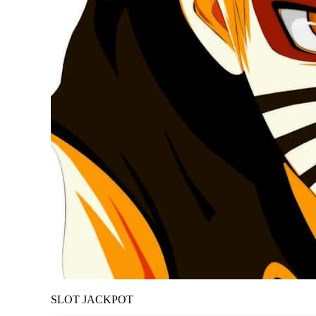
SLOT JACKPOT