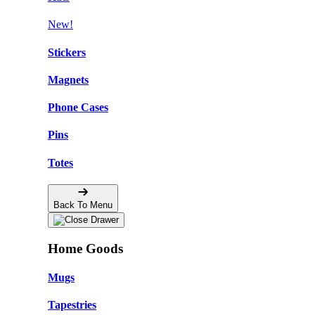
New!
Stickers
Magnets
Phone Cases
Pins
Totes
Back To Menu
Home Goods
Mugs
Tapestries