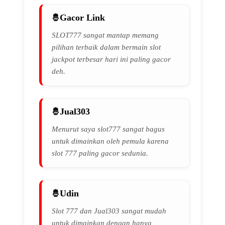
Gacor Link
SLOT777 sangat mantap memang
pilihan terbaik dalam bermain slot
jackpot terbesar hari ini paling gacor
deh.
Jual303
Menurut saya slot777 sangat bagus
untuk dimainkan oleh pemula karena
slot 777 paling gacor sedunia.
Udin
Slot 777 dan Jual303 sangat mudah
untuk dimainkan dengan hanya