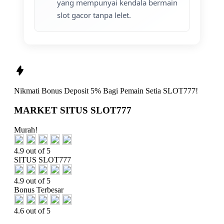
yang mempunyai kendala bermain
slot gacor tanpa lelet.
Nikmati
Bonus Deposit 5%
Bagi Pemain Setia
SLOT777!
MARKET SITUS SLOT777
Murah!
4.9 out of 5
SITUS SLOT777
4.9 out of 5
Bonus Terbesar
4.6 out of 5