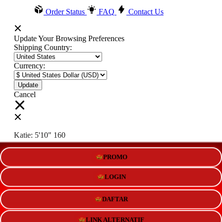
Order Status
FAQ
Contact Us
Update Your Browsing Preferences
Shipping Country:
Currency:
Cancel
Katie:
5'10"
160
PROMO
Select your person:
Male
Female
LOGIN
Height
Short
Med
Tall
DAFTAR
Weight
Slim
Avg
Heavy
LINK ALTERNATIF