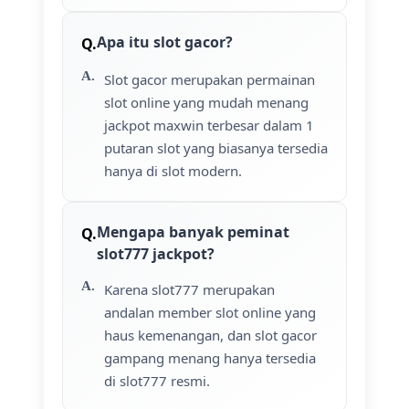
Apa itu slot gacor?
Slot gacor merupakan permainan
slot online yang mudah menang
jackpot maxwin terbesar dalam 1
putaran slot yang biasanya tersedia
hanya di slot modern.
Mengapa banyak peminat
slot777 jackpot?
Karena slot777 merupakan
andalan member slot online yang
haus kemenangan, dan slot gacor
gampang menang hanya tersedia
di slot777 resmi.