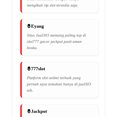
mengikuti rtp slot tersedia saja.
Eyang
Situs Jual303 memang paling top di
slot777 gacor jackpot pasti aman
bosku.
777slot
Platform slot online terbaik yang
pernah saya temukan hanya di jual303
nih.
Jackpot