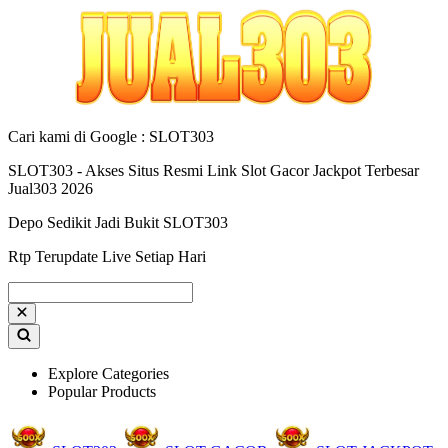
Cari kami di Google : SLOT303
SLOT303 - Akses Situs Resmi Link Slot Gacor Jackpot Terbesar
Jual303 2026
Depo Sedikit Jadi Bukit SLOT303
Rtp Terupdate Live Setiap Hari
Explore Categories
Popular Products