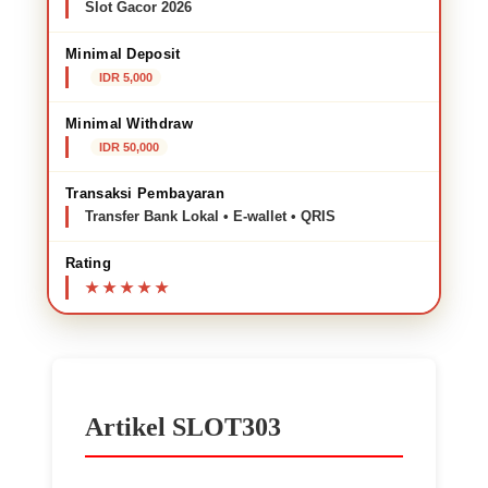
Slot Gacor 2026
Minimal Deposit
IDR 5,000
Minimal Withdraw
IDR 50,000
Transaksi Pembayaran
Transfer Bank Lokal • E-wallet • QRIS
Rating
Artikel SLOT303