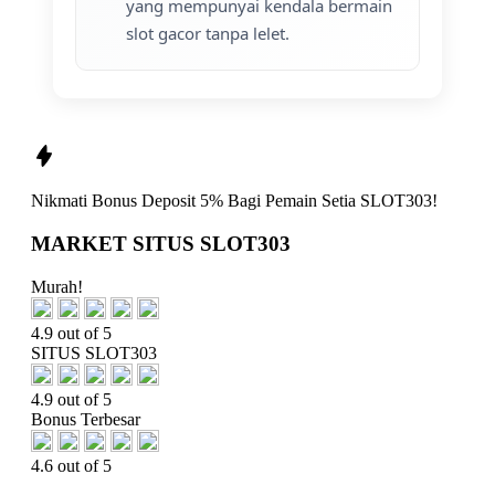
yang mempunyai kendala bermain
slot gacor tanpa lelet.
Nikmati
Bonus Deposit 5%
Bagi Pemain Setia
SLOT303!
MARKET SITUS SLOT303
Murah!
4.9 out of 5
SITUS SLOT303
4.9 out of 5
Bonus Terbesar
4.6 out of 5