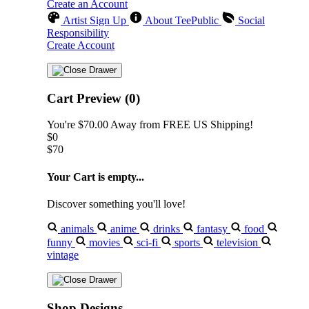
Create an Account
Artist Sign Up
About TeePublic
Social
Responsibility
Create Account
Cart Preview (0)
You're
$70.00
Away from
FREE US Shipping!
$0
$70
Your Cart is empty...
Discover something you'll love!
animals
anime
drinks
fantasy
food
funny
movies
sci-fi
sports
television
vintage
Shop Designs