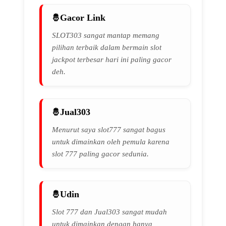
Gacor Link
SLOT303 sangat mantap memang
pilihan terbaik dalam bermain slot
jackpot terbesar hari ini paling gacor
deh.
Jual303
Menurut saya slot777 sangat bagus
untuk dimainkan oleh pemula karena
slot 777 paling gacor sedunia.
Udin
Slot 777 dan Jual303 sangat mudah
untuk dimainkan dengan hanya