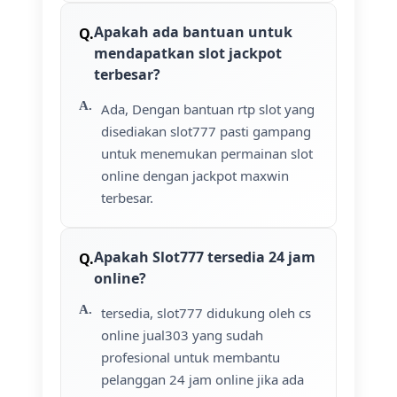
Apakah ada bantuan untuk
mendapatkan slot jackpot
terbesar?
Ada, Dengan bantuan rtp slot yang
disediakan slot777 pasti gampang
untuk menemukan permainan slot
online dengan jackpot maxwin
terbesar.
Apakah Slot777 tersedia 24 jam
online?
tersedia, slot777 didukung oleh cs
online jual303 yang sudah
profesional untuk membantu
pelanggan 24 jam online jika ada