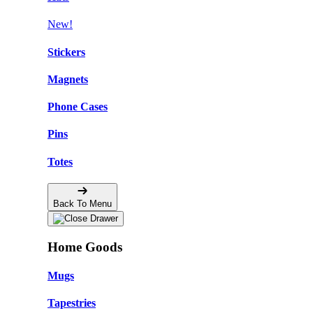
New!
Stickers
Magnets
Phone Cases
Pins
Totes
Back To Menu
Home Goods
Mugs
Tapestries