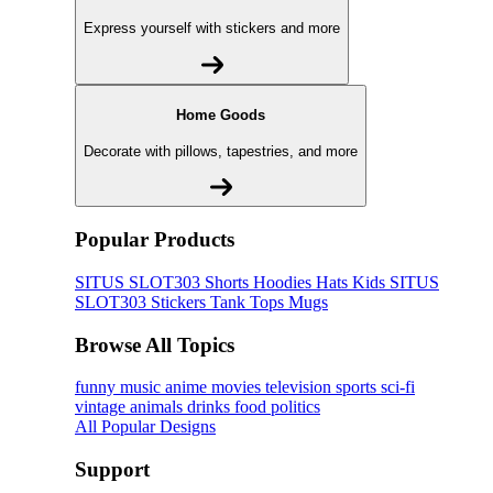
Express yourself with stickers and more
Home Goods
Decorate with pillows, tapestries, and more
Popular Products
SITUS SLOT303
Shorts
Hoodies
Hats
Kids SITUS
SLOT303
Stickers
Tank Tops
Mugs
Browse All Topics
funny
music
anime
movies
television
sports
sci-fi
vintage
animals
drinks
food
politics
All Popular Designs
Support