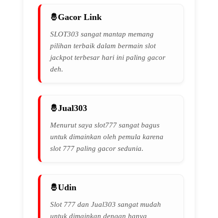
Gacor Link
SLOT303 sangat mantap memang
pilihan terbaik dalam bermain slot
jackpot terbesar hari ini paling gacor
deh.
Jual303
Menurut saya slot777 sangat bagus
untuk dimainkan oleh pemula karena
slot 777 paling gacor sedunia.
Udin
Slot 777 dan Jual303 sangat mudah
untuk dimainkan dengan hanya