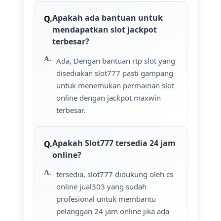
Apakah ada bantuan untuk
mendapatkan slot jackpot
terbesar?
Ada, Dengan bantuan rtp slot yang
disediakan slot777 pasti gampang
untuk menemukan permainan slot
online dengan jackpot maxwin
terbesar.
Apakah Slot777 tersedia 24 jam
online?
tersedia, slot777 didukung oleh cs
online jual303 yang sudah
profesional untuk membantu
pelanggan 24 jam online jika ada