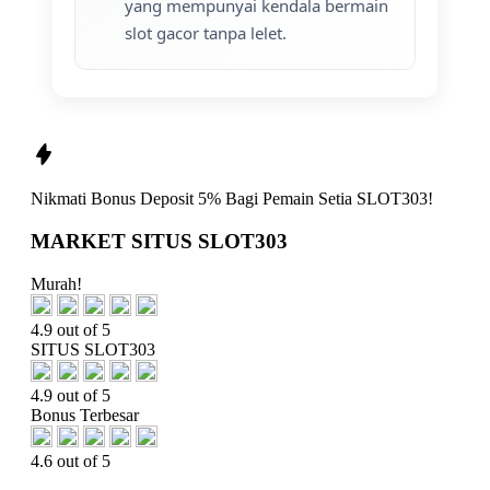
yang mempunyai kendala bermain
slot gacor tanpa lelet.
Nikmati
Bonus Deposit 5%
Bagi Pemain Setia
SLOT303!
MARKET SITUS SLOT303
Murah!
4.9 out of 5
SITUS SLOT303
4.9 out of 5
Bonus Terbesar
4.6 out of 5