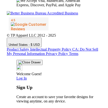
© TP Apparel LLC 2012 - 2025
United States - $ USD
Product Safety
Intellectual Property Policy
CA: Do Not Sell
My Personal Information
Privacy Policy
Terms
Welcome Guest!
Log In
Sign Up
Create an account to save your favorite designs for
viewing anytime, on any device.