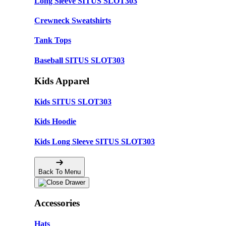
Long Sleeve SITUS SLOT303
Crewneck Sweatshirts
Tank Tops
Baseball SITUS SLOT303
Kids Apparel
Kids SITUS SLOT303
Kids Hoodie
Kids Long Sleeve SITUS SLOT303
Back To Menu
Accessories
Hats