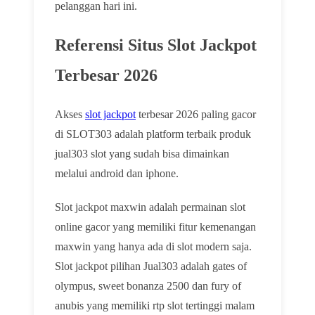
pelanggan hari ini.
Referensi Situs Slot Jackpot
Terbesar 2026
Akses
slot jackpot
terbesar 2026 paling gacor
di SLOT303 adalah platform terbaik produk
jual303 slot yang sudah bisa dimainkan
melalui android dan iphone.
Slot jackpot maxwin adalah permainan slot
online gacor yang memiliki fitur kemenangan
maxwin yang hanya ada di slot modern saja.
Slot jackpot pilihan Jual303 adalah gates of
olympus, sweet bonanza 2500 dan fury of
anubis yang memiliki rtp slot tertinggi malam