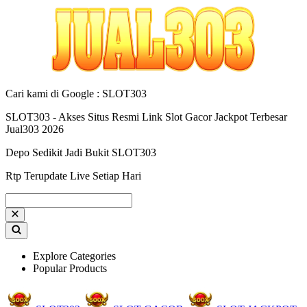
Cari kami di Google : SLOT303
SLOT303 - Akses Situs Resmi Link Slot Gacor Jackpot Terbesar
Jual303 2026
Depo Sedikit Jadi Bukit SLOT303
Rtp Terupdate Live Setiap Hari
Explore Categories
Popular Products