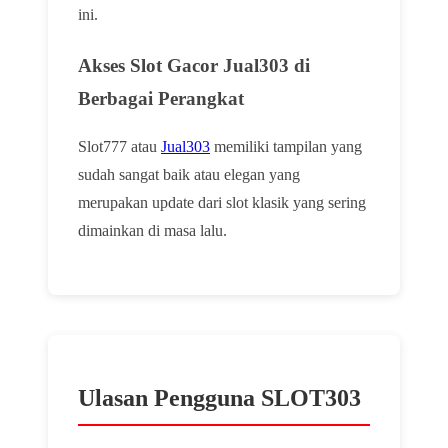
ini.
Akses Slot Gacor Jual303 di
Berbagai Perangkat
Slot777 atau
Jual303
memiliki tampilan yang
sudah sangat baik atau elegan yang
merupakan update dari slot klasik yang sering
dimainkan di masa lalu.
Ulasan Pengguna SLOT303