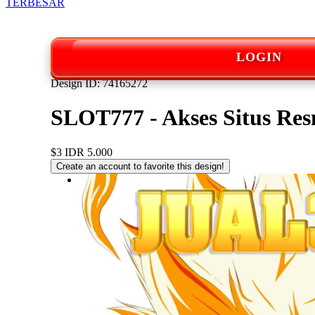
TERBESAR
LOGIN
Design ID: 74165272
SLOT777 - Akses Situs Res
$3
IDR 5.000
Create an account to favorite this design!