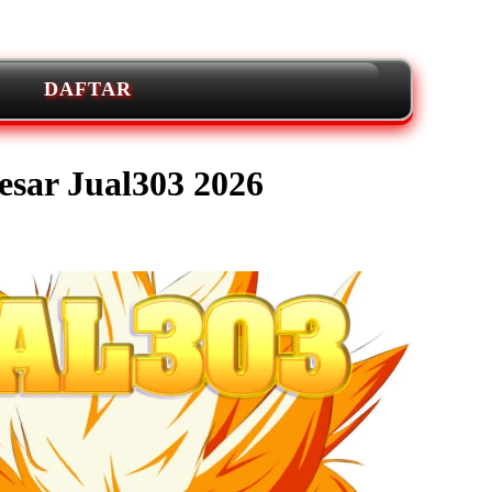
DAFTAR
esar Jual303 2026