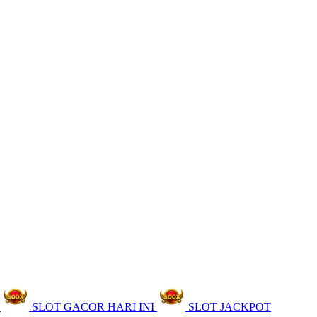
SLOT GACOR HARI INI
SLOT JACKPOT