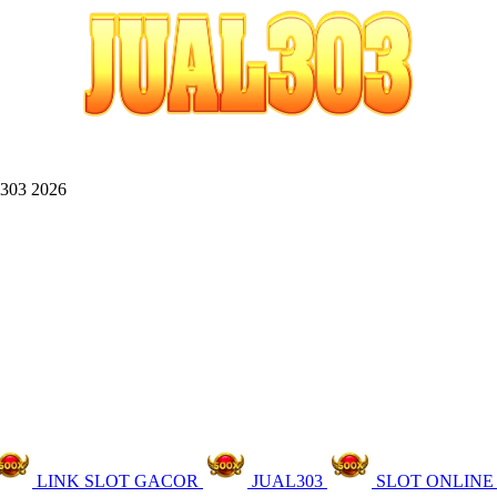
l303 2026
LINK SLOT GACOR
JUAL303
SLOT ONLINE