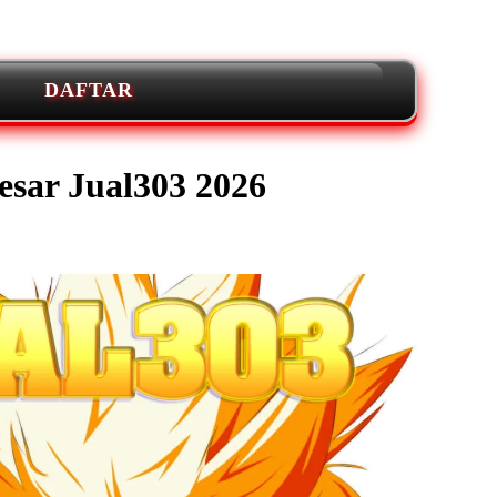
DAFTAR
esar Jual303 2026