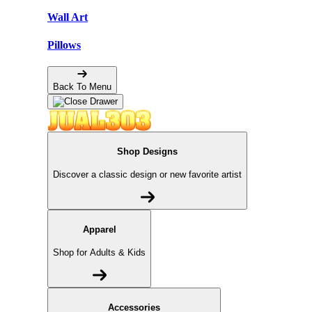
Wall Art
Pillows
Back To Menu
Shop Designs
Discover a classic design or new favorite artist
Apparel
Shop for Adults & Kids
Accessories