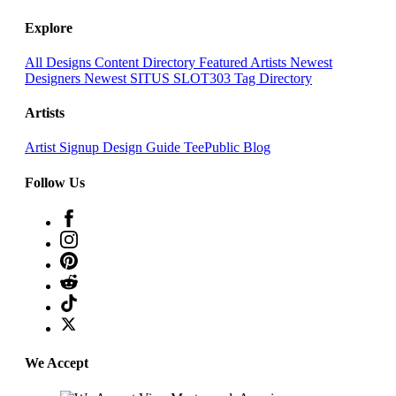
Explore
All Designs
Content Directory
Featured Artists
Newest
Designers
Newest SITUS SLOT303
Tag Directory
Artists
Artist Signup
Design Guide
TeePublic Blog
Follow Us
We Accept