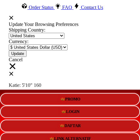
Order Status
FAQ
Contact Us
Update Your Browsing Preferences
Shipping Country:
Currency:
Cancel
Katie:
5'10"
160
PROMO
Select your person:
Male
Female
LOGIN
Height
Short
Med
Tall
DAFTAR
Weight
Slim
Avg
Heavy
LINK ALTERNATIF