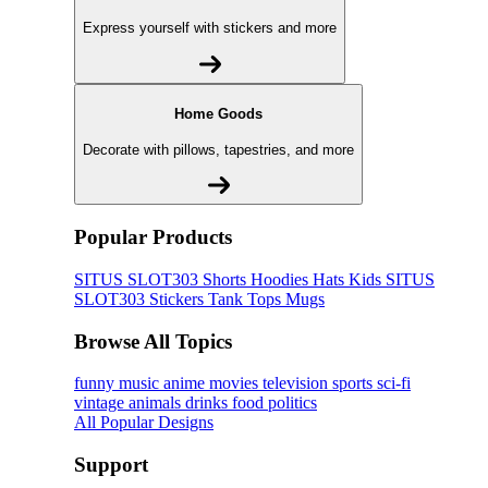
Express yourself with stickers and more
Home Goods
Decorate with pillows, tapestries, and more
Popular Products
SITUS SLOT303
Shorts
Hoodies
Hats
Kids SITUS
SLOT303
Stickers
Tank Tops
Mugs
Browse All Topics
funny
music
anime
movies
television
sports
sci-fi
vintage
animals
drinks
food
politics
All Popular Designs
Support