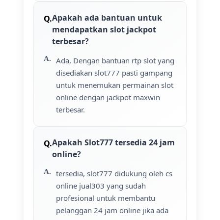
Apakah ada bantuan untuk
mendapatkan slot jackpot
terbesar?
Ada, Dengan bantuan rtp slot yang
disediakan slot777 pasti gampang
untuk menemukan permainan slot
online dengan jackpot maxwin
terbesar.
Apakah Slot777 tersedia 24 jam
online?
tersedia, slot777 didukung oleh cs
online jual303 yang sudah
profesional untuk membantu
pelanggan 24 jam online jika ada