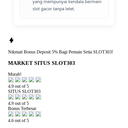
yang mempunyai kendala bermain
slot gacor tanpa lelet.
Nikmati
Bonus Deposit 5%
Bagi Pemain Setia
SLOT303!
MARKET SITUS SLOT303
Murah!
4.9 out of 5
SITUS SLOT303
4.9 out of 5
Bonus Terbesar
4.6 out of 5