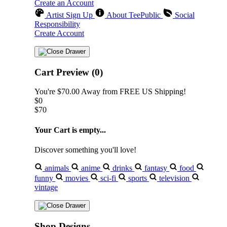
Create an Account
Artist Sign Up
About TeePublic
Social
Responsibility
Create Account
Cart Preview (0)
You're
$70.00
Away from
FREE US Shipping!
$0
$70
Your Cart is empty...
Discover something you'll love!
animals
anime
drinks
fantasy
food
funny
movies
sci-fi
sports
television
vintage
Shop Designs