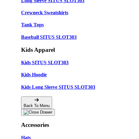
Long Sleeve SITUS SLOT303
Crewneck Sweatshirts
Tank Tops
Baseball SITUS SLOT303
Kids Apparel
Kids SITUS SLOT303
Kids Hoodie
Kids Long Sleeve SITUS SLOT303
Back To Menu
Accessories
Hats