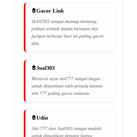
Gacor Link
SLOT303 sangat mantap memang
pilihan terbaik dalam bermain slot
jackpot terbesar hari ini paling gacor
deh.
Jual303
Menurut saya slot777 sangat bagus
untuk dimainkan oleh pemula karena
slot 777 paling gacor sedunia.
Udin
Slot 777 dan Jual303 sangat mudah
untuk dimainkan dengan hanya