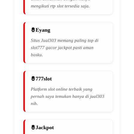
mengikuti rtp slot tersedia saja.
Eyang
Situs Jual303 memang paling top di
slot777 gacor jackpot pasti aman
bosku.
777slot
Platform slot online terbaik yang
pernah saya temukan hanya di jual303
nih.
Jackpot