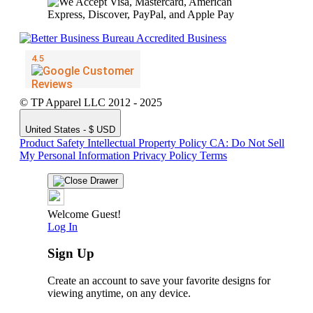
© TP Apparel LLC 2012 - 2025
United States - $ USD
Product Safety
Intellectual Property Policy
CA: Do Not Sell
My Personal Information
Privacy Policy
Terms
Welcome Guest!
Log In
Sign Up
Create an account to save your favorite designs for
viewing anytime, on any device.