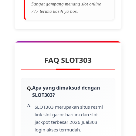
Sangat gampang menang slot online
777 terima kasih ya bos.
FAQ SLOT303
Apa yang dimaksud dengan
SLOT303?
SLOT303 merupakan situs resmi
link slot gacor hari ini dan slot
jackpot terbesar 2026 Jual303
login akses termudah.