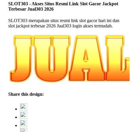
SLOT303 - Akses Situs Resmi Link Slot Gacor Jackpot
Terbesar Jual303 2026
SLOT303 merupakan situs resmi link slot gacor hari ini dan
slot jackpot terbesar 2026 Jual303 login akses termudah.
Share this design: