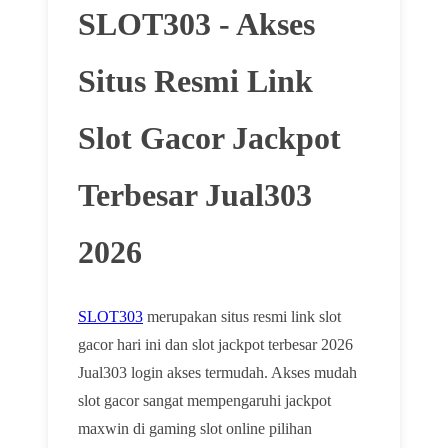
SLOT303 - Akses
Situs Resmi Link
Slot Gacor Jackpot
Terbesar Jual303
2026
SLOT303
merupakan situs resmi link slot
gacor hari ini dan slot jackpot terbesar 2026
Jual303 login akses termudah. Akses mudah
slot gacor sangat mempengaruhi jackpot
maxwin di gaming slot online pilihan