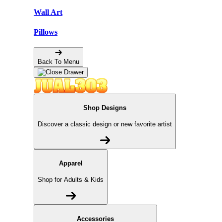
Wall Art
Pillows
Back To Menu
Shop Designs
Discover a classic design or new favorite artist
Apparel
Shop for Adults & Kids
Accessories