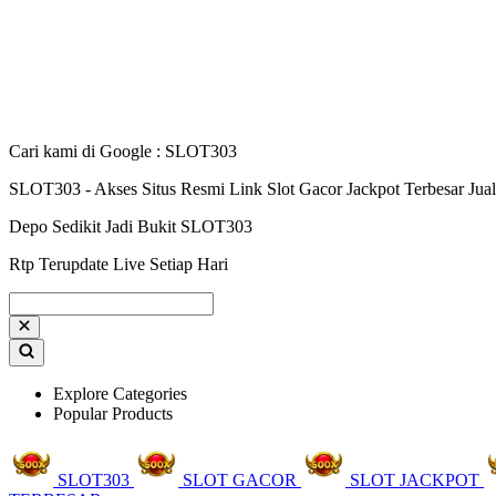
Cari kami di Google : SLOT303
SLOT303 - Akses Situs Resmi Link Slot Gacor Jackpot Terbesar Jua
Depo Sedikit Jadi Bukit SLOT303
Rtp Terupdate Live Setiap Hari
Explore Categories
Popular Products
SLOT303
SLOT GACOR
SLOT JACKPOT