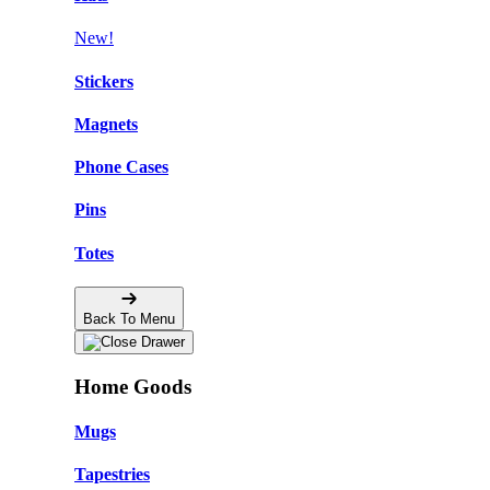
New!
Stickers
Magnets
Phone Cases
Pins
Totes
Back To Menu
Home Goods
Mugs
Tapestries