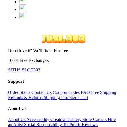
Don't love it? We'll fix it. For free.
100% Free Exchanges.
SITUS SLOT303
Support
Order Status
Contact Us
Coupon Codes
FAQ
Free Shipping
Refunds & Returns
Shipping Info
Size Chart
About Us
About Us
Accessibility
Create a Dashery Store
Careers
Hire
an Artist
Social Responsibility
TeePublic Reviews