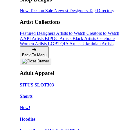
New Tees on Sale
Newest Designers
Tag Directory
Artist Collections
Featured Designers
Artists to Watch
Creators to Watch
AAPI Artists
BIPOC Artists
Black Artists
Celebrate
Women Artists
LGBTQIA Artists
Ukrainian Artists
Back To Menu
Adult Apparel
SITUS SLOT303
Shorts
New!
Hoodies