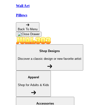
Wall Art
Pillows
Back To Menu
Shop Designs
Discover a classic design or new favorite artist
Apparel
Shop for Adults & Kids
Accessories