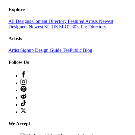
Explore
All Designs
Content Directory
Featured Artists
Newest
Designers
Newest SITUS SLOT303
Tag Directory
Artists
Artist Signup
Design Guide
TeePublic Blog
Follow Us
We Accept