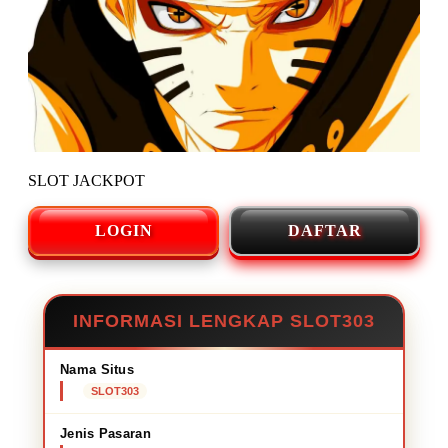
SLOT JACKPOT
LOGIN
DAFTAR
INFORMASI LENGKAP SLOT303
Nama Situs
SLOT303
Jenis Pasaran