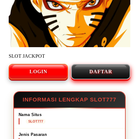
SLOT JACKPOT
LOGIN
DAFTAR
INFORMASI LENGKAP SLOT777
Nama Situs
SLOT777
Jenis Pasaran