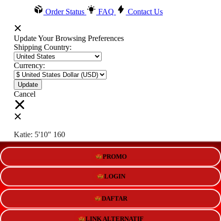
Order Status
FAQ
Contact Us
Update Your Browsing Preferences
Shipping Country:
Currency:
Cancel
Katie:
5'10"
160
PROMO
Select your person:
Male
Female
LOGIN
Height
Short
Med
Tall
DAFTAR
Weight
Slim
Avg
Heavy
LINK ALTERNATIF