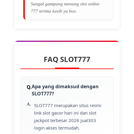
Sangat gampang menang slot online
777 terima kasih ya bos.
FAQ SLOT777
Apa yang dimaksud dengan
SLOT777?
SLOT777 merupakan situs resmi
link slot gacor hari ini dan slot
jackpot terbesar 2026 Jual303
login akses termudah.