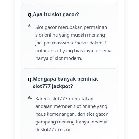
Apa itu slot gacor?
Slot gacor merupakan permainan
slot online yang mudah menang
jackpot maxwin terbesar dalam 1
putaran slot yang biasanya tersedia
hanya di slot modern.
Mengapa banyak peminat
slot777 jackpot?
Karena slot777 merupakan
andalan member slot online yang
haus kemenangan, dan slot gacor
gampang menang hanya tersedia
di slot777 resmi.