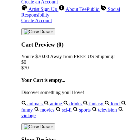
Create an Account
Artist Sign Up
About TeePublic
Social
Responsibility
Create Account
Cart Preview (0)
You're
$70.00
Away from
FREE US Shipping!
$0
$70
Your Cart is empty...
Discover something you'll love!
animals
anime
drinks
fantasy
food
funny
movies
sci-fi
sports
television
vintage
Shop Designs