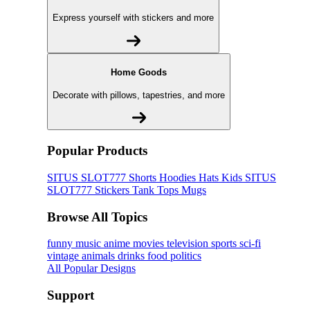
Express yourself with stickers and more
Home Goods
Decorate with pillows, tapestries, and more
Popular Products
SITUS SLOT777
Shorts
Hoodies
Hats
Kids SITUS
SLOT777
Stickers
Tank Tops
Mugs
Browse All Topics
funny
music
anime
movies
television
sports
sci-fi
vintage
animals
drinks
food
politics
All Popular Designs
Support