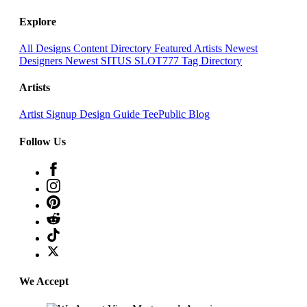
Explore
All Designs
Content Directory
Featured Artists
Newest
Designers
Newest SITUS SLOT777
Tag Directory
Artists
Artist Signup
Design Guide
TeePublic Blog
Follow Us
We Accept