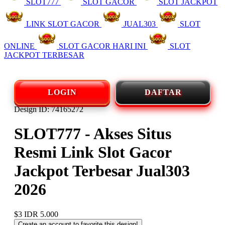
SLOT777
SLOT GACOR
SLOT JACKPOT
LINK SLOT GACOR
JUAL303
SLOT
ONLINE
SLOT GACOR HARI INI
SLOT
JACKPOT TERBESAR
LOGIN
DAFTAR
Design ID: 74165272
SLOT777 - Akses Situs
Resmi Link Slot Gacor
Jackpot Terbesar Jual303
2026
$3
IDR 5.000
Create an account to favorite this design!