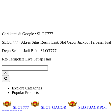
Cari kami di Google : SLOT777
SLOT777 - Akses Situs Resmi Link Slot Gacor Jackpot Terbesar Jua
Depo Sedikit Jadi Bukit SLOT777
Rtp Terupdate Live Setiap Hari
Explore Categories
Popular Products
SLOT777
SLOT GACOR
SLOT JACKPOT