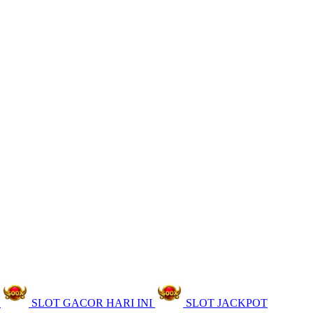
SLOT GACOR HARI INI
SLOT JACKPOT