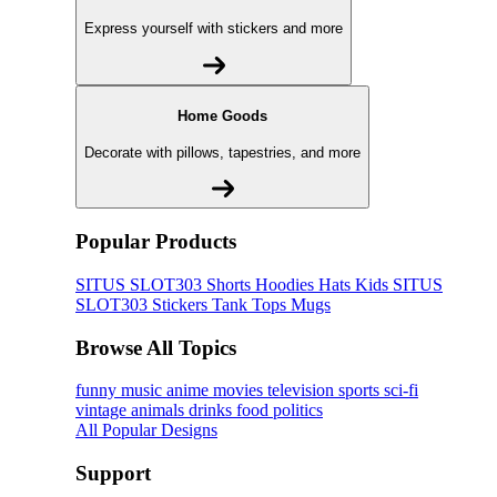
Express yourself with stickers and more
Home Goods
Decorate with pillows, tapestries, and more
Popular Products
SITUS SLOT303
Shorts
Hoodies
Hats
Kids SITUS
SLOT303
Stickers
Tank Tops
Mugs
Browse All Topics
funny
music
anime
movies
television
sports
sci-fi
vintage
animals
drinks
food
politics
All Popular Designs
Support