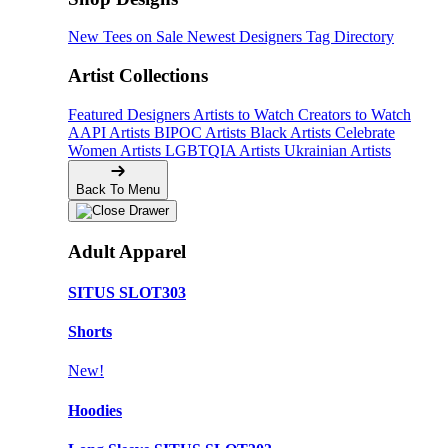
New Tees on Sale
Newest Designers
Tag Directory
Artist Collections
Featured Designers
Artists to Watch
Creators to Watch
AAPI Artists
BIPOC Artists
Black Artists
Celebrate
Women Artists
LGBTQIA Artists
Ukrainian Artists
Back To Menu
Adult Apparel
SITUS SLOT303
Shorts
New!
Hoodies