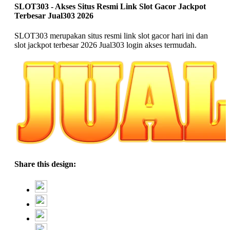
SLOT303 - Akses Situs Resmi Link Slot Gacor Jackpot
Terbesar Jual303 2026
SLOT303 merupakan situs resmi link slot gacor hari ini dan
slot jackpot terbesar 2026 Jual303 login akses termudah.
Share this design: