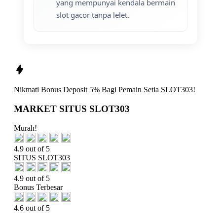
yang mempunyai kendala bermain
slot gacor tanpa lelet.
Nikmati
Bonus Deposit 5%
Bagi Pemain Setia
SLOT303!
MARKET SITUS SLOT303
Murah!
4.9 out of 5
SITUS SLOT303
4.9 out of 5
Bonus Terbesar
4.6 out of 5