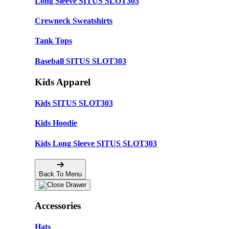
Long Sleeve SITUS SLOT303
Crewneck Sweatshirts
Tank Tops
Baseball SITUS SLOT303
Kids Apparel
Kids SITUS SLOT303
Kids Hoodie
Kids Long Sleeve SITUS SLOT303
Back To Menu
Accessories
Hats