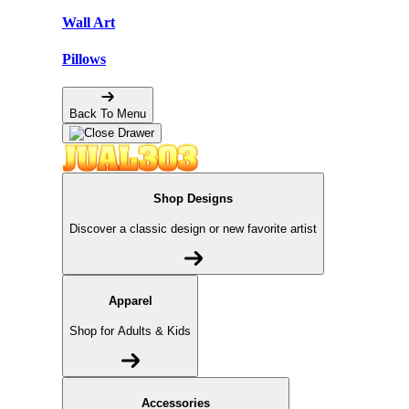
Wall Art
Pillows
Back To Menu
Shop Designs
Discover a classic design or new favorite artist
Apparel
Shop for Adults & Kids
Accessories