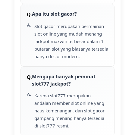
Apa itu slot gacor?
Slot gacor merupakan permainan
slot online yang mudah menang
jackpot maxwin terbesar dalam 1
putaran slot yang biasanya tersedia
hanya di slot modern.
Mengapa banyak peminat
slot777 jackpot?
Karena slot777 merupakan
andalan member slot online yang
haus kemenangan, dan slot gacor
gampang menang hanya tersedia
di slot777 resmi.