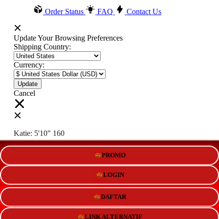
Order Status
FAQ
Contact Us
Update Your Browsing Preferences
Shipping Country:
Currency:
Cancel
Katie:
5'10"
160
PROMO
Select your person:
Male
Female
LOGIN
Height
Short
Med
Tall
DAFTAR
Weight
Slim
Avg
Heavy
LINK ALTERNATIF