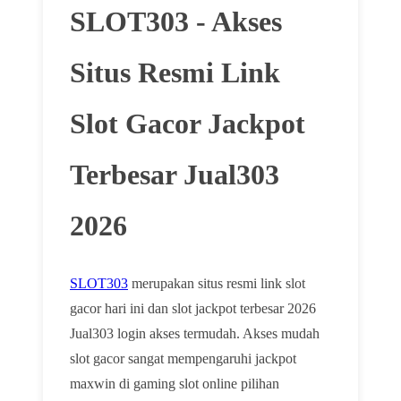
SLOT303 - Akses
Situs Resmi Link
Slot Gacor Jackpot
Terbesar Jual303
2026
SLOT303
merupakan situs resmi link slot
gacor hari ini dan slot jackpot terbesar 2026
Jual303 login akses termudah. Akses mudah
slot gacor sangat mempengaruhi jackpot
maxwin di gaming slot online pilihan