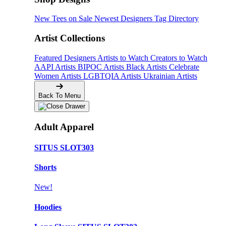
New Tees on Sale
Newest Designers
Tag Directory
Artist Collections
Featured Designers
Artists to Watch
Creators to Watch
AAPI Artists
BIPOC Artists
Black Artists
Celebrate
Women Artists
LGBTQIA Artists
Ukrainian Artists
Back To Menu
Adult Apparel
SITUS SLOT303
Shorts
New!
Hoodies