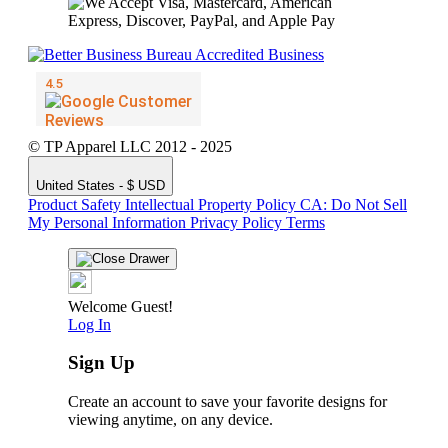
© TP Apparel LLC 2012 - 2025
United States - $ USD
Product Safety
Intellectual Property Policy
CA: Do Not Sell
My Personal Information
Privacy Policy
Terms
Welcome Guest!
Log In
Sign Up
Create an account to save your favorite designs for
viewing anytime, on any device.