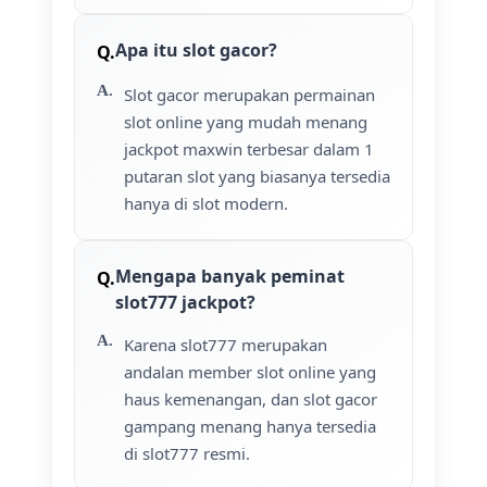
Apa itu slot gacor?
Slot gacor merupakan permainan
slot online yang mudah menang
jackpot maxwin terbesar dalam 1
putaran slot yang biasanya tersedia
hanya di slot modern.
Mengapa banyak peminat
slot777 jackpot?
Karena slot777 merupakan
andalan member slot online yang
haus kemenangan, dan slot gacor
gampang menang hanya tersedia
di slot777 resmi.