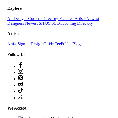
Explore
All Designs
Content Directory
Featured Artists
Newest
Designers
Newest SITUS SLOT303
Tag Directory
Artists
Artist Signup
Design Guide
TeePublic Blog
Follow Us
We Accept