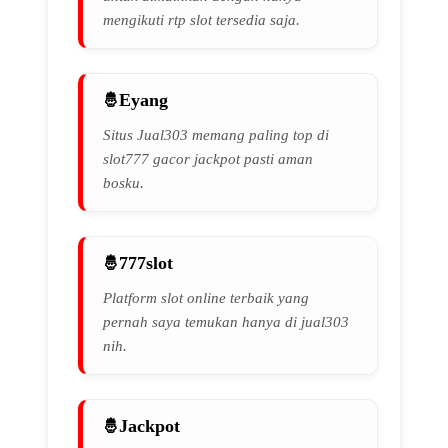
mengikuti rtp slot tersedia saja.
Eyang
Situs Jual303 memang paling top di
slot777 gacor jackpot pasti aman
bosku.
777slot
Platform slot online terbaik yang
pernah saya temukan hanya di jual303
nih.
Jackpot