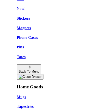
New!
Stickers
Magnets
Phone Cases
Pins
Totes
Back To Menu
Home Goods
Mugs
Tapestries