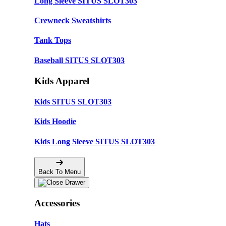
Long Sleeve SITUS SLOT303
Crewneck Sweatshirts
Tank Tops
Baseball SITUS SLOT303
Kids Apparel
Kids SITUS SLOT303
Kids Hoodie
Kids Long Sleeve SITUS SLOT303
Back To Menu
Accessories
Hats