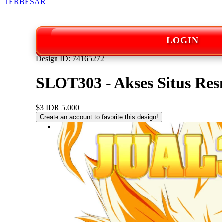
TERBESAR
LOGIN
Design ID: 74165272
SLOT303 - Akses Situs Res
$3
IDR 5.000
Create an account to favorite this design!