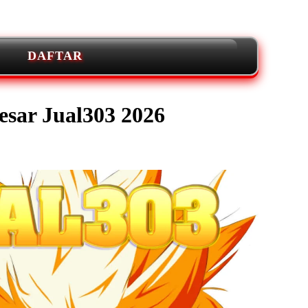
DAFTAR
esar Jual303 2026